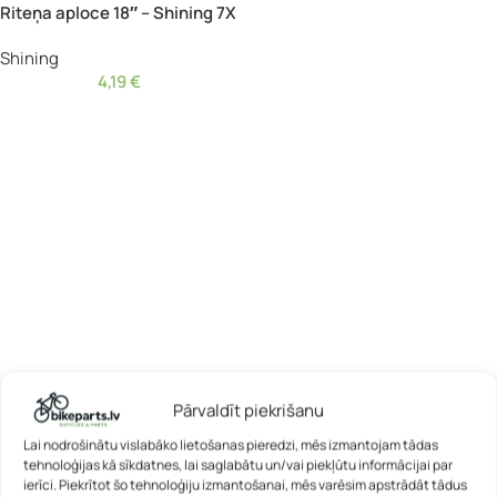
Riteņa aploce 18″ – Shining 7X
Shining
4,19
€
Pārvaldīt piekrišanu
Lai nodrošinātu vislabāko lietošanas pieredzi, mēs izmantojam tādas
tehnoloģijas kā sīkdatnes, lai saglabātu un/vai piekļūtu informācijai par
ierīci. Piekrītot šo tehnoloģiju izmantošanai, mēs varēsim apstrādāt tādus