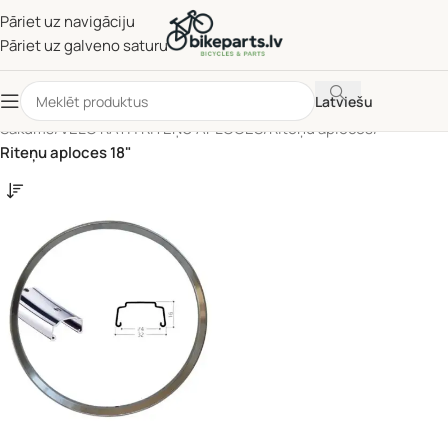
Pāriet uz navigāciju
Pāriet uz galveno saturu
Latviešu
Sākums
/
VELO RATI | RITEŅU APLOCES
/
Riteņu aploces
/
Riteņu aploces 18"