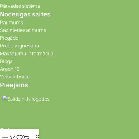
Pārvades sistēma
Noderīgas saites
Par mums
Sazinieties ar mums
Piegāde
Preču atgriešana
Maksājumu informācija
Blogs
Argon 18
Velodarbnīca
Pieejams:
Video novērošanas kameras, Portatīvie da
Seko mums