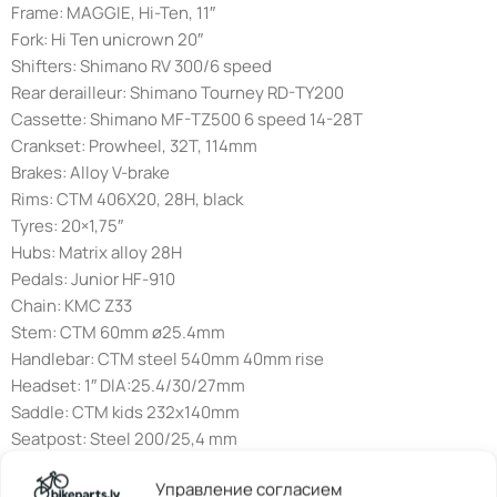
Frame: MAGGIE, Hi-Ten, 11″
Fork: Hi Ten unicrown 20″
Shifters: Shimano RV 300/6 speed
Rear derailleur: Shimano Tourney RD-TY200
Cassette: Shimano MF-TZ500 6 speed 14-28T
Crankset: Prowheel, 32T, 114mm
Brakes: Alloy V-brake
Rims: CTM 406X20, 28H, black
Tyres: 20×1,75″
Hubs: Matrix alloy 28H
Pedals: Junior HF-910
Chain: KMC Z33
Stem: CTM 60mm ø25.4mm
Handlebar: CTM steel 540mm 40mm rise
Headset: 1″ DIA:25.4/30/27mm
Saddle: CTM kids 232x140mm
Seatpost: Steel 200/25,4 mm
Speeds: 6 speed
Управление согласием