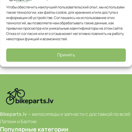
Информация:
Все велосипеды поставляются в коробке
Чтобы обеспечить наилучший пользовательский опыт, мы используем
такие технологии, как файлы cookie, для хранения и/или доступа к
в частично собранном виде.
информации об устройстве. Соглашаясь на использование этих
Перед использованием потребуется небольшая
технологий, вы позволяете нам обрабатывать такие данные, как
дополнительная сборка, например установка педалей
привычки просмотра или уникальные идентификаторы на этом сайте.
Отказ от согласия или его отзыв может негативно повлиять на работу
или руля.
некоторых функций и возможностей.
Для правильной и безопасной сборки рекомендуем
обратиться в веломастерскую.
Принять
Bikeparts.lv
— велосипеды и запчасти с доставкой по всей
Латвии и Балтии
Популярные категории