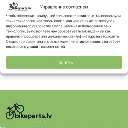
Seatpost: CTM LCSP-53, 350/31,6 mm
Управление согласием
Speeds: 20
Чтобы обеспечить наилучший пользовательский опыт, мы используем
такие технологии, как файлы cookie, для хранения и/или доступа к
Информация:
Все велосипеды поставляются в коробке
информации об устройстве. Соглашаясь на использование этих
технологий, вы позволяете нам обрабатывать такие данные, как
в частично собранном виде.
привычки просмотра или уникальные идентификаторы на этом сайте.
Перед использованием потребуется небольшая
Отказ от согласия или его отзыв может негативно повлиять на работу
дополнительная сборка, например установка педалей
некоторых функций и возможностей.
или руля.
Для правильной и безопасной сборки рекомендуем
Принять
обратиться в веломастерскую.