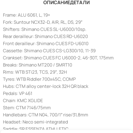
ОПИСАНИЕ
ДЕТАЛИ
Frame: ALU 6061, L, 19»
Fork: Suntour NCX32-D, AIR, RL, DS, 29″
Shifters: Shimano CUES SL-U6000/10sp.
Rear derailleur: Shimano CUES RD-U6020
Front derailleur: Shimano CUES FD-U6010
Cassette: Shimano CUES CS-LG300/10, 11-39
Crankset: Shimano CUES FC U6000-2, 46-30T, 175mm
Breaks: Shimano MT200 / SMRT10
Rims: WTB STi23, TCS, 29″, 32H
Tyres: WTB Riddler 700x45C, COMP
Hubs: CTM alloy center-lock 32H QR black
Pedals: VP 461
Chain: KMC XGLIDE
Stem: CTM 7146/75mm
Handlebars: CTM N04, 700/1″ rise/31,8mm
Headset: Neco semi-integrated
Saddle: SR ESSENZA ATHLLETIC