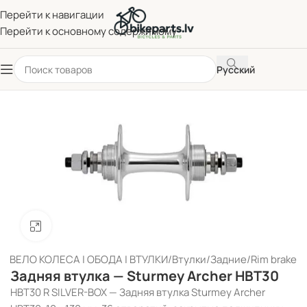
Перейти к навигации
Перейти к основному содержимому
Русский
Нажмите, чтобы увеличить
я
/
ВЕЛО КОЛЕСА | ОБОДА | ВТУЛКИ
/
Втулки
/
Задние
/
Rim brake
Задняя втулка — Sturmey Archer HBT30
HBT30 R SILVER-BOX — Задняя втулка Sturmey Archer