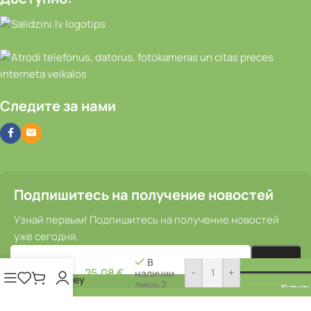
Следите за нами
Подпишитесь на получение новостей
Узнай первым! Подпишитесь на получение новостей
уже сегодня.
Задняя
втулка
В
—
25,08
€
-
+
наличии
Sturmey
лишь 2
Купить
Archer
HBT30
© 2025–2026
Bikeparts.lv
. Все