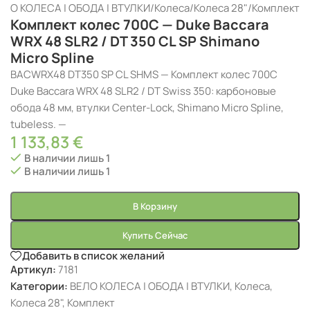
ЕЛО КОЛЕСА | ОБОДА | ВТУЛКИ
/
Колеса
/
Колеса 28"
/
Комплект
Комплект колес 700C — Duke Baccara
WRX 48 SLR2 / DT 350 CL SP Shimano
Micro Spline
BACWRX48 DT350 SP CL SHMS — Комплект колес 700C
Duke Baccara WRX 48 SLR2 / DT Swiss 350: карбоновые
обода 48 мм, втулки Center-Lock, Shimano Micro Spline,
tubeless. —
1 133,83
€
В наличии лишь 1
В наличии лишь 1
В Корзину
Купить Сейчас
Добавить в список желаний
Артикул:
7181
Категории:
ВЕЛО КОЛЕСА | ОБОДА | ВТУЛКИ
,
Колеса
,
Колеса 28"
,
Комплект