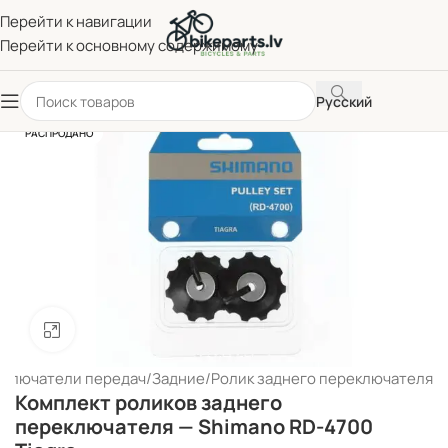
Перейти к навигации
Перейти к основному содержимому
Русский
РАСПРОДАНО
Нажмите, чтобы увеличить
еключатели передач
/
Задние
/
Ролик заднего переключателя
Комплект роликов заднего
переключателя — Shimano RD-4700