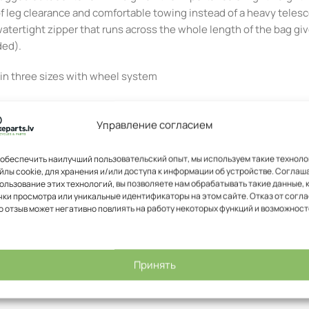
of leg clearance and comfortable towing instead of a heavy teles
watertight zipper that runs across the whole length of the bag gi
ded).
 in three sizes with wheel system
Управление согласием
n rough terrain
обеспечить наилучший пользовательский опыт, мы используем такие техноло
йлы cookie, для хранения и/или доступа к информации об устройстве. Соглаш
ользование этих технологий, вы позволяете нам обрабатывать такие данные, 
ки просмотра или уникальные идентификаторы на этом сайте. Отказ от согл
о отзыв может негативно повлиять на работу некоторых функций и возможност
ening for easy access
for valuables
Принять
wire loop provided at end of zipper (lock not included)