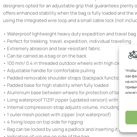
designers opted for an adjustable grip that guarantees plenty 
offers enhanced stability when the bag is fully loaded and the 
using the integrated wire loop and a small cable lock (not inclu
• Waterproof lightweight heavy duty expedition and travel bag
• Perfect for trekking, travel, expedition, individual travelling
• Extremely abrasion and tear-resistant fabric
• Can be carried as a bag or on the back
• 100 mm/ 0.4 in threaded outdoor wheels with high clearance i
• Adjustable handle for comfortable pulling
Чтобы 
как фа
• Padded removable shoulder straps (backpack function)
на исп
• Padded base for high stability when fully loaded
привыч
• Aluminium base between wheels for protection of bag‘s base
или ег
• Long waterproof TIZIP zipper (updated version) with large op
• Internal compression strap adjusts volume, including sleeve 
• 1 outer mesh pocket with zipper (not waterproof)
• 4 fixing loops on top side for rigging
• Bag can be locked by using a padlock and inserting it through 
• Indication of volume on side of the bag