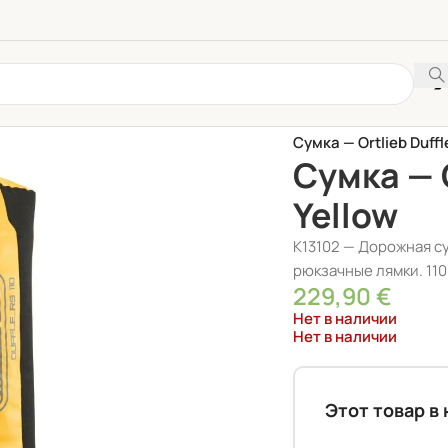
Главная
/
АКСЕССУАР
Сумка — Ortlieb Duffl
Сумка — O
Yellow
K13102 — Дорожная сум
рюкзачные лямки. 110 
229,90
€
Нет в наличии
Нет в наличии
Этот товар в