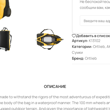
Не беспокойтесь
сообщим вам, как
Добавить в списо
Артикул:
K13102
Категории:
Ortlieb
,
А
Сумки
Бренд:
Ortlieb
ОПИСАНИЕ
de to withstand the rigors of the most adventurous of expeditio
e body of the bag in a waterproof manner. The 100 mm wheels and
 rugged outdoor terrain. And given the importance of lightweight 