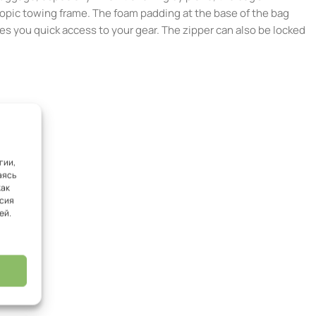
copic towing frame. The foam padding at the base of the bag
ves you quick access to your gear. The zipper can also be locked
гии,
аясь
как
асия
ей.