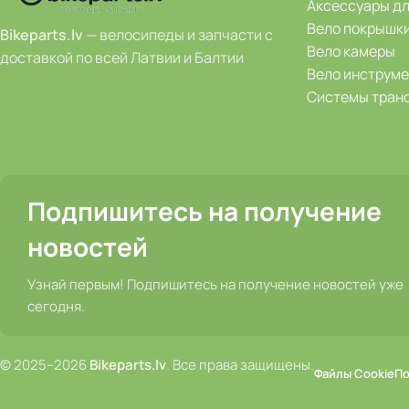
Аксессуары д
Вело покрышк
Bikeparts.lv
— велосипеды и запчасти с
Вело камеры
доставкой по всей Латвии и Балтии
Вело инструм
Системы тран
Подпишитесь на получение
новостей
Узнай первым! Подпишитесь на получение новостей уже
сегодня.
© 2025–2026
Bikeparts.lv
. Все права защищены.
Файлы Cookie
По