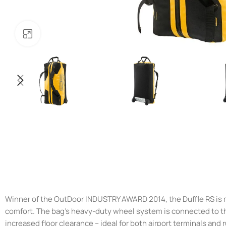
Нажмите, чтобы увеличить
Winner of the OutDoor INDUSTRY AWARD 2014, the Duffle RS is ma
comfort. The bag’s heavy-duty wheel system is connected to th
increased floor clearance – ideal for both airport terminals and