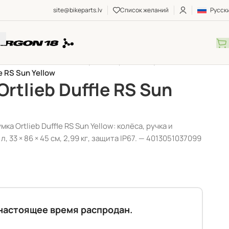
site@bikeparts.lv
Список желаний
Русск
Ы ДЛЯ ВЕЛОСИПЕДОВ
/
Сумки
/
Дорожные сумки
/
e RS Sun Yellow
rtlieb Duffle RS Sun
ка Ortlieb Duffle RS Sun Yellow: колёса, ручка и
л, 33 × 86 × 45 см, 2,99 кг, защита IP67. — 4013051037099
 настоящее время распродан.