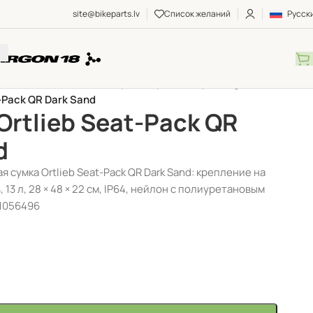
site@bikeparts.lv
Список желаний
Русск
Ы ДЛЯ ВЕЛОСИПЕДОВ
/
Сумки
/
Сумки bikepacking
/
-Pack QR Dark Sand
Ortlieb Seat-Pack QR
d
 сумка Ortlieb Seat-Pack QR Dark Sand: крепление на
13 л, 28 × 48 × 22 см, IP64, нейлон с полиуретановым
51056496