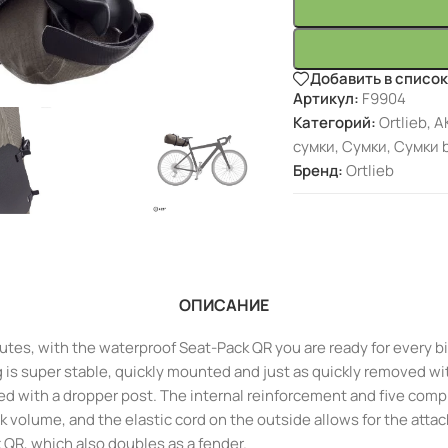
Добавить в списо
Артикул:
F9904
Категорий:
Ortlieb
,
А
сумки
,
Сумки
,
Сумки 
Бренд:
Ortlieb
ОПИСАНИЕ
outes, with the waterproof Seat-Pack QR you are ready for every 
is super stable, quickly mounted and just as quickly removed wit
sed with a dropper post. The internal reinforcement and five com
k volume, and the elastic cord on the outside allows for the atta
k QR, which also doubles as a fender.