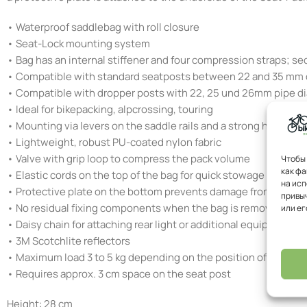
• Waterproof saddlebag with roll closure
• Seat-Lock mounting system
• Bag has an internal stiffener and four compression straps; se
• Compatible with standard seatposts between 22 and 35 mm
• Compatible with dropper posts with 22, 25 und 26mm pipe di
• Ideal for bikepacking, alpcrossing, touring
• Mounting via levers on the saddle rails and a strong hook an
• Lightweight, robust PU-coated nylon fabric
• Valve with grip loop to compress the pack volume
Чтобы 
как фа
• Elastic cords on the top of the bag for quick stowage of addit
на исп
• Protective plate on the bottom prevents damage from tire co
привыч
• No residual fixing components when the bag is removed
или ег
• Daisy chain for attaching rear light or additional equipment
• 3M Scotchlite reflectors
• Maximum load 3 to 5 kg depending on the position of the hoo
• Requires approx. 3 cm space on the seat post
Height: 28 cm