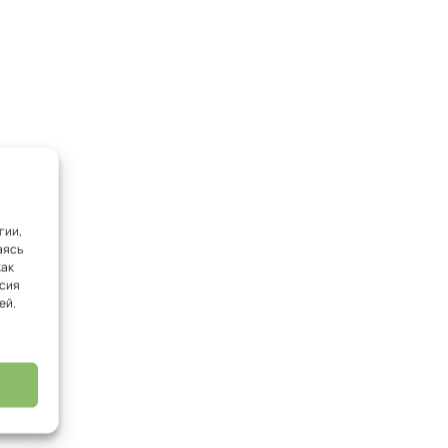
гии,
аясь
как
асия
ей.