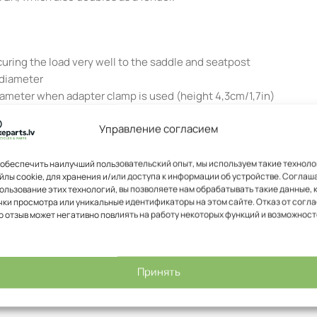
curing the load very well to the saddle and seatpost
 diameter
ameter when adapter clamp is used (height 4,3cm/1,7in)
Управление согласием
d loop fastener around the seatpost
обеспечить наилучший пользовательский опыт, мы используем такие техноло
йлы cookie, для хранения и/или доступа к информации об устройстве. Соглаш
ional gear
ользование этих технологий, вы позволяете нам обрабатывать такие данные, 
ntact
ки просмотра или уникальные идентификаторы на этом сайте. Отказ от согл
о отзыв может негативно повлиять на работу некоторых функций и возможност
ks
Принять