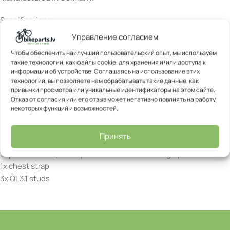
Specifications:
Height: 47 cm
Управление согласием
Width: 35 cm
Чтобы обеспечить наилучший пользовательский опыт, мы используем
Depth: 26 cm
такие технологии, как файлы cookie, для хранения и/или доступа к
Volume: 26 L
информации об устройстве. Соглашаясь на использование этих
технологий, вы позволяете нам обрабатывать такие данные, как
Load: 9 kg
привычки просмотра или уникальные идентификаторы на этом сайте.
Weight: 1480 g
Отказ от согласия или его отзыв может негативно повлиять на работу
Waterproof: Yes (IP64)
некоторых функций и возможностей.
Material: PU-coated Nylon (PS33)
Принять
Scope of delivery
1x pannier/backpack-hybrid with QL3.1 mounting system
1x chest strap
3x QL3.1 studs