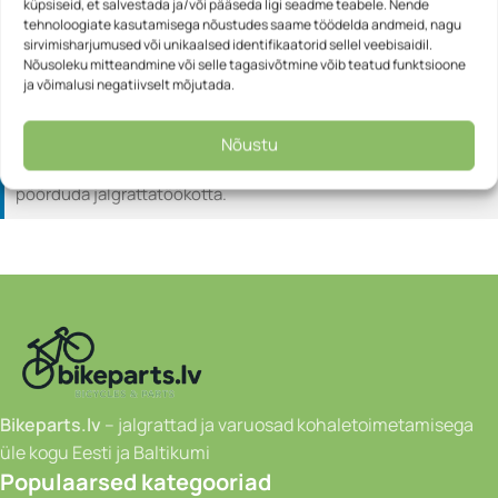
Speeds: 9 speed
küpsiseid, et salvestada ja/või pääseda ligi seadme teabele. Nende
tehnoloogiate kasutamisega nõustudes saame töödelda andmeid, nagu
sirvimisharjumused või unikaalsed identifikaatorid sellel veebisaidil.
Teave:
Kõik jalgrattad tarnitakse karbis ja osaliselt
Nõusoleku mitteandmine või selle tagasivõtmine võib teatud funktsioone
ja võimalusi negatiivselt mõjutada.
kokkupanduna.
Enne kasutamist tuleb teha mõned lihtsad montaažitööd
(näiteks paigaldada pedaalid või juhtraud).
Nõustu
Jalgratta korrektseks ja ohutuks kokkupanekuks soovitame
pöörduda jalgrattatöökotta.
Bikeparts.lv
– jalgrattad ja varuosad kohaletoimetamisega
üle kogu Eesti ja Baltikumi
Populaarsed kategooriad