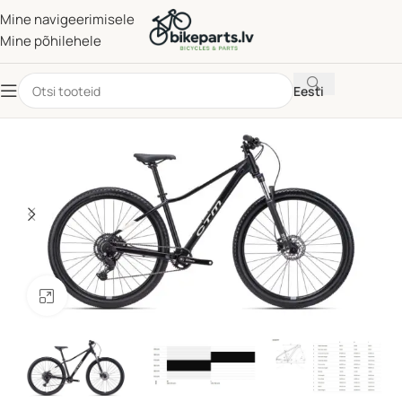
Mine navigeerimisele
Mine põhilehele
Eesti
Klõpsake suurendamiseks