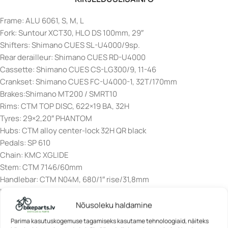
Frame: ALU 6061, S, M, L
Fork: Suntour XCT30, HLO DS 100mm, 29″
Shifters: Shimano CUES SL-U4000/9sp.
Rear derailleur: Shimano CUES RD-U4000
Cassette: Shimano CUES CS-LG300/9, 11-46
Crankset: Shimano CUES FC-U4000-1, 32T/170mm
Brakes:Shimano MT200 / SMRT10
Rims: CTM TOP DISC, 622×19 BA, 32H
Tyres: 29×2,20″ PHANTOM
Hubs: CTM alloy center-lock 32H QR black
Pedals: SP 610
Chain: KMC XGLIDE
Stem: CTM 7146/60mm
Handlebar: CTM N04M, 680/1″ rise/31,8mm
Headset: NECO H156
Saddle: CTM Cloud WMN
Nõusoleku haldamine
Seatpost: CTM LCSP-53, 350/31,6 mm
Parima kasutuskogemuse tagamiseks kasutame tehnoloogiaid, näiteks