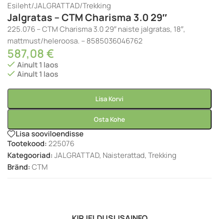
Esileht
/
JALGRATTAD
/
Trekking
Jalgratas – CTM Charisma 3.0 29″
225.076 – CTM Charisma 3.0 29″ naiste jalgratas, 18″,
mattmust/heleroosa. – 8585036046762
587,08
€
Ainult 1 laos
Ainult 1 laos
Lisa Korvi
Osta Kohe
Lisa sooviloendisse
Tootekood:
225076
Kategooriad:
JALGRATTAD
,
Naisterattad
,
Trekking
Bränd:
CTM
KIRJELDUS
LISAINFO