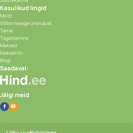
Kasulikud lingid
Meist
Võtke meiega ühendust
Tarne
Tagastamine
Maksed
Makseinfo
Blogi
Saadaval:
Jälgi meid
Liitu uudiskirjaga