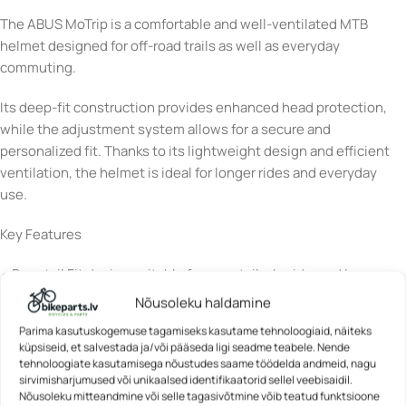
The ABUS MoTrip is a comfortable and well-ventilated MTB
helmet designed for off-road trails as well as everyday
commuting.
Its deep-fit construction provides enhanced head protection,
while the adjustment system allows for a secure and
personalized fit. Thanks to its lightweight design and efficient
ventilation, the helmet is ideal for longer rides and everyday
use.
Key Features
• Ponytail Fit design suitable for ponytails, braids, and longer
hairstyles
Nõusoleku haldamine
• Reflector Sticker for improved visibility in low-light conditions
Parima kasutuskogemuse tagamiseks kasutame tehnoloogiaid, näiteks
• Height-adjustable peak for protection against sunlight and
küpsiseid, et salvestada ja/või pääseda ligi seadme teabele. Nende
branches
tehnoloogiate kasutamisega nõustudes saame töödelda andmeid, nagu
sirvimisharjumused või unikaalsed identifikaatorid sellel veebisaidil.
• ZoomTM Spin adjustment system for precise helmet fitting
Nõusoleku mitteandmine või selle tagasivõtmine võib teatud funktsioone
• Flap DividerTM strap system for individual adjustment below