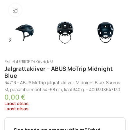
Klõpsake suurendamiseks
Esileht
/
RIIDED
/
Kiivrid
/
M
Jalgrattakiiver – ABUS MoTrip Midnight
Blue
64713 – ABUS MoTrip jalgrattakiiver, Midnight Blue. Suurus
M, peaümbermõõt 54–58 cm, kaal 340 g. – 4003318647130
0,00
€
Laost otsas
Laost otsas