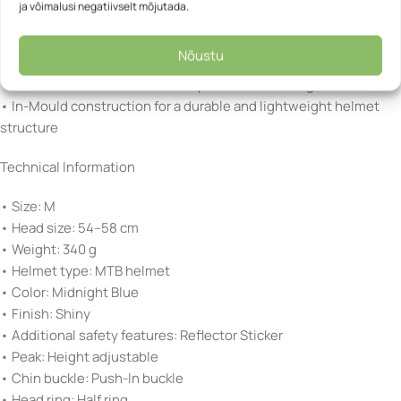
ja võimalusi negatiivselt mõjutada.
the ears
• Soft Comfort Pads for enhanced wearing comfort
Nõustu
• Removable and washable inner padding
• Push-In buckle for secure and practical fastening
• In-Mould construction for a durable and lightweight helmet
structure
Technical Information
• Size: M
• Head size: 54–58 cm
• Weight: 340 g
• Helmet type: MTB helmet
• Color: Midnight Blue
• Finish: Shiny
• Additional safety features: Reflector Sticker
• Peak: Height adjustable
• Chin buckle: Push-In buckle
• Head ring: Half ring