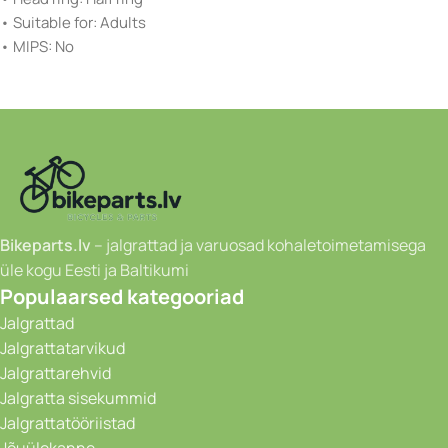
• Suitable for: Adults
• MIPS: No
Bikeparts.lv
– jalgrattad ja varuosad kohaletoimetamisega
üle kogu Eesti ja Baltikumi
Populaarsed kategooriad
Jalgrattad
Jalgrattatarvikud
Jalgrattarehvid
Jalgratta sisekummid
Jalgrattatööriistad
Jõuülekanne