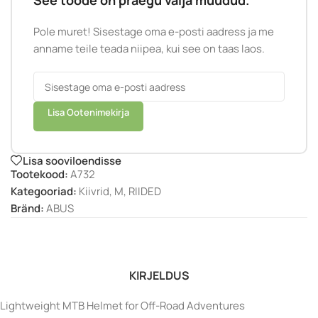
See toode on praegu välja müüdud.
Pole muret! Sisestage oma e-posti aadress ja me
anname teile teada niipea, kui see on taas laos.
Lisa Ootenimekirja
Lisa sooviloendisse
Tootekood:
A732
Kategooriad:
Kiivrid
,
M
,
RIIDED
Bränd:
ABUS
KIRJELDUS
Lightweight MTB Helmet for Off-Road Adventures