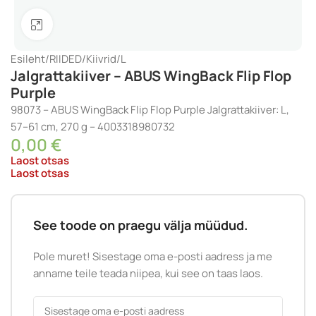
Klõpsake suurendamiseks
Esileht
/
RIIDED
/
Kiivrid
/
L
Jalgrattakiiver – ABUS WingBack Flip Flop
Purple
98073 – ABUS WingBack Flip Flop Purple Jalgrattakiiver: L,
57–61 cm, 270 g – 4003318980732
0,00
€
Laost otsas
Laost otsas
See toode on praegu välja müüdud.
Pole muret! Sisestage oma e-posti aadress ja me
anname teile teada niipea, kui see on taas laos.