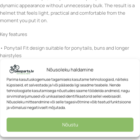
dynamic appearance without unnecessary bulk. The result is a
helmet that feels light, practical and comfortable from the
moment you put it on.
Key features
• Ponytail Fit design suitable for ponytails, buns and longer
hairstyles
• ZoomTM Spin adjustment system for quick and precise helmet
Nõusoleku haldamine
adjustment
• Aerodynamic stitched straps that stay close to the head
Parima kasutuskogemuse tagamiseks kasutame tehnoloogiaid, näiteks
without flapping while riding
küpsiseid, et salvestada ja/või pääseda ligi seadme teabele. Nende
tehnoloogiate kasutamisega nõustudes saame töödelda andmeid, nagu
• Soft Comfort Pads for improved wearing comfort
sirvimisharjumused või unikaalsed identifikaatorid sellel veebisaidil.
• Removable and washable inner pads for easy maintenance
Nõusoleku mitteandmine või selle tagasivõtmine võib teatud funktsioone
• Practical Push-In buckle for secure and convenient fastening
ja võimalusi negatiivselt mõjutada.
• Lightweight In-Mould construction combining PC and EPS
materials
Nõustu
• Deep ventilation channels for improved airflow during rides