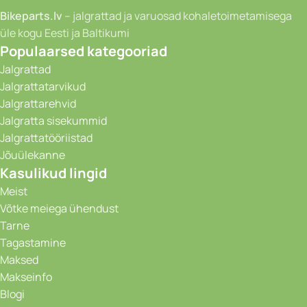
Bikeparts.lv
– jalgrattad ja varuosad kohaletoimetamisega
üle kogu Eesti ja Baltikumi
Populaarsed kategooriad
Jalgrattad
Jalgrattatarvikud
Jalgrattarehvid
Jalgratta sisekummid
Jalgrattatööriistad
Jõuülekanne
Kasulikud lingid
Meist
Võtke meiega ühendust
Tarne
Tagastamine
Maksed
Makseinfo
Blogi