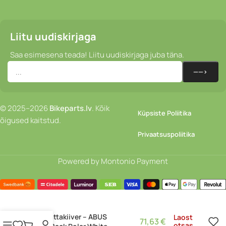
Liitu uudiskirjaga
Saa esimesena teada! Liitu uudiskirjaga juba täna.
© 2025–2026
Bikeparts.lv
. Kõik
Küpsiste Poliitika
õigused kaitstud.
Privaatsuspoliitika
Powered by Montonio Payment
Jalgrattakiiver – ABUS
Laost
71,63
€
otsas