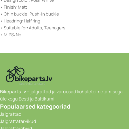
• Design color: Polar White
• Finish: Matt
• Chin buckle: Push-In buckle
• Headring: Half ring
• Suitable for: Adults, Teenagers
• MIPS: No
Bikeparts.lv
– jalgrattad ja varuosad kohaletoimetamisega
üle kogu Eesti ja Baltikumi
Populaarsed kategooriad
Jalgrattad
Jalgrattatarvikud
Jalgrattarehvid