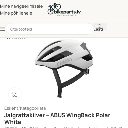
Mine navigeerimisele
Mine põhilehele
Eesti
LÄBI MÜÜDUD
Klõpsake suurendamiseks
Esileht
/
Kategooriata
Jalgrattakiiver – ABUS WingBack Polar
White