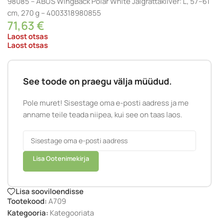
98085 – ABUS WingBack Polar White Jalgrattakiiver: L, 57–61
cm, 270 g – 4003318980855
71,63
€
Laost otsas
Laost otsas
See toode on praegu välja müüdud.
Pole muret! Sisestage oma e-posti aadress ja me
anname teile teada niipea, kui see on taas laos.
Lisa Ootenimekirja
Lisa sooviloendisse
Tootekood:
A709
Kategooria:
Kategooriata