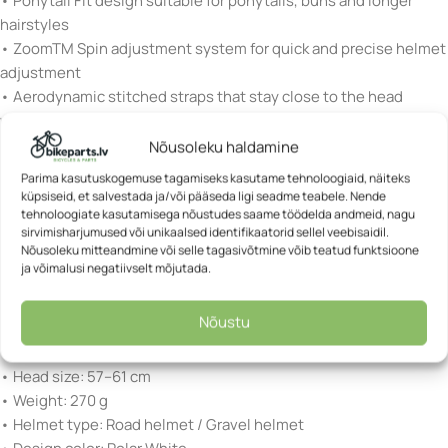
• Ponytail Fit design suitable for ponytails, buns and longer
hairstyles
• ZoomTM Spin adjustment system for quick and precise helmet
adjustment
• Aerodynamic stitched straps that stay close to the head
without flapping while riding
• Soft Comfort Pads for improved wearing comfort
Nõusoleku haldamine
• Removable and washable inner pads for easy maintenance
Parima kasutuskogemuse tagamiseks kasutame tehnoloogiaid, näiteks
• Practical Push-In buckle for secure and convenient fastening
küpsiseid, et salvestada ja/või pääseda ligi seadme teabele. Nende
tehnoloogiate kasutamisega nõustudes saame töödelda andmeid, nagu
• Lightweight In-Mould construction combining PC and EPS
sirvimisharjumused või unikaalsed identifikaatorid sellel veebisaidil.
materials
Nõusoleku mitteandmine või selle tagasivõtmine võib teatud funktsioone
• Deep ventilation channels for improved airflow during rides
ja võimalusi negatiivselt mõjutada.
Specifications
Nõustu
• Size: L
• Head size: 57–61 cm
• Weight: 270 g
• Helmet type: Road helmet / Gravel helmet