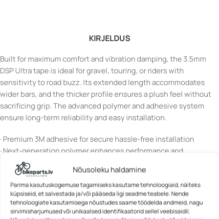
KIRJELDUS
Built for maximum comfort and vibration damping, the 3.5mm
DSP Ultra tape is ideal for gravel, touring, or riders with
sensitivity to road buzz. Its extended length accommodates
wider bars, and the thicker profile ensures a plush feel without
sacrificing grip. The advanced polymer and adhesive system
ensure long-term reliability and easy installation.
· Premium 3M adhesive for secure hassle-free installation
· Next-generation polymer enhances performance and
responsiveness
Nõusoleku haldamine
· Improved formulation boosts long-term durability and tactile
Parima kasutuskogemuse tagamiseks kasutame tehnoloogiaid, näiteks
feel
küpsiseid, et salvestada ja/või pääseda ligi seadme teabele. Nende
· Updated texture increases surface area for better grip
tehnoloogiate kasutamisega nõustudes saame töödelda andmeid, nagu
sirvimisharjumused või unikaalsed identifikaatorid sellel veebisaidil.