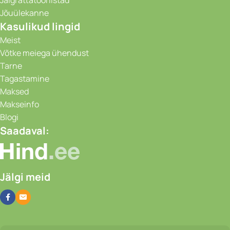
Jalgrattatööriistad
Jõuülekanne
Kasulikud lingid
Meist
Võtke meiega ühendust
Tarne
Tagastamine
Maksed
Makseinfo
Blogi
Saadaval:
Jälgi meid