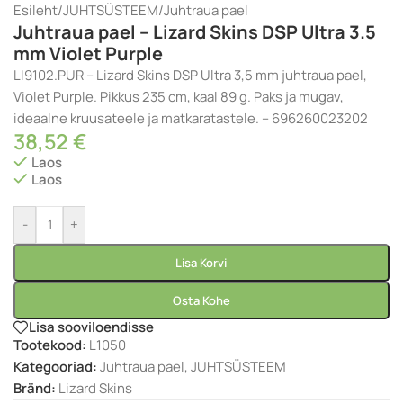
Esileht
/
JUHTSÜSTEEM
/
Juhtraua pael
Juhtraua pael – Lizard Skins DSP Ultra 3.5
mm Violet Purple
LI9102.PUR – Lizard Skins DSP Ultra 3,5 mm juhtraua pael,
Violet Purple. Pikkus 235 cm, kaal 89 g. Paks ja mugav,
ideaalne kruusateele ja matkaratastele. – 696260023202
38,52
€
Laos
Laos
-
+
Lisa Korvi
Osta Kohe
Lisa sooviloendisse
Tootekood:
L1050
Kategooriad:
Juhtraua pael
,
JUHTSÜSTEEM
Bränd:
Lizard Skins