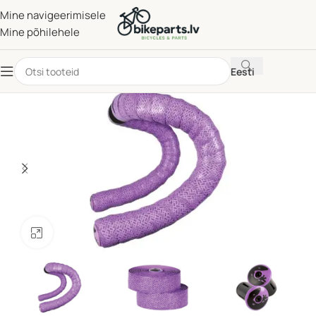
Mine navigeerimisele
Mine põhilehele
Eesti
Klõpsake suurendamiseks