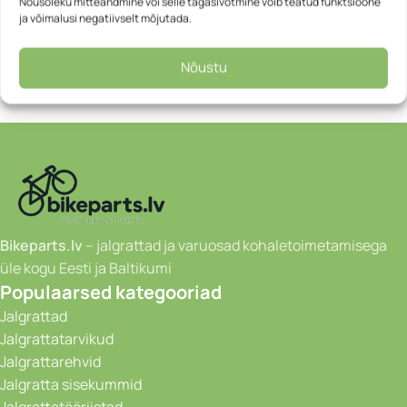
Thickness: 3.5 mm
Nõusoleku mitteandmine või selle tagasivõtmine võib teatud funktsioone
ja võimalusi negatiivselt mõjutada.
Length: 235 cm
Weight: 89 g
Color: Neon Yellow
Nõustu
Bikeparts.lv
– jalgrattad ja varuosad kohaletoimetamisega
üle kogu Eesti ja Baltikumi
Populaarsed kategooriad
Jalgrattad
Jalgrattatarvikud
Jalgrattarehvid
Jalgratta sisekummid