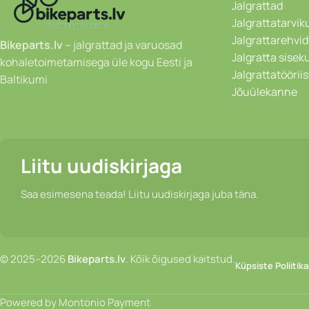
Jalgrattad
Jalgrattatarvik
Jalgrattarehvid
Bikeparts.lv
– jalgrattad ja varuosad
Jalgratta sise
kohaletoimetamisega üle kogu Eesti ja
Jalgrattatöörii
Baltikumi
Jõuülekanne
Liitu uudiskirjaga
Saa esimesena teada! Liitu uudiskirjaga juba täna.
© 2025–2026
Bikeparts.lv
. Kõik õigused kaitstud.
Küpsiste Poliitika
Powered by Montonio Payment