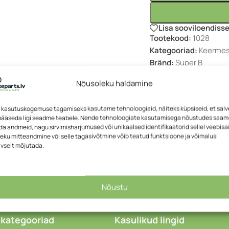
Lisa sooviloendiss
Tootekood:
1028
Kategooriad:
Keermes
Bränd:
Super B
Nõusoleku haldamine
 kasutuskogemuse tagamiseks kasutame tehnoloogiaid, näiteks küpsiseid, et sal
 pääseda ligi seadme teabele. Nende tehnoloogiate kasutamisega nõustudes saa
a andmeid, nagu sirvimisharjumused või unikaalsed identifikaatorid sellel veebisai
eku mitteandmine või selle tagasivõtmine võib teatud funktsioone ja võimalusi
ivselt mõjutada.
KIRJELDUS
Nõustu
 kategooriad
Kasulikud lingid