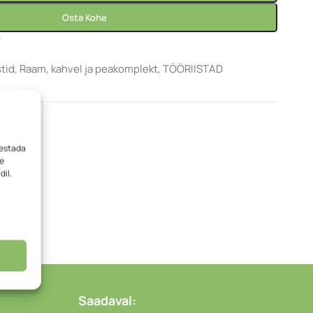
Osta Kohe
e
tid
,
Raam, kahvel ja peakomplekt
,
TÖÖRIISTAD
vestada
me
dil.
Saadaval: