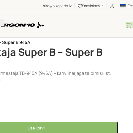
site@bikeparts.lv
Soovinimekiri
Ees
aam, kahvel ja peakomplekt
/
– Super B 945A
aja Super B – Super B
rmestaja TB-945A (945A) – kahvliharjaga teipimisriist,
–
Lisa Korvi