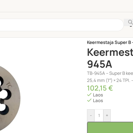
Esileht
/
TÖÖRIISTAD
/
R
Keermestaja Super B 
Keermest
945A
TB-945A – Super B kee
25,4 mm (1″) × 24 TPI. 
102,15
€
Laos
Laos
-
+