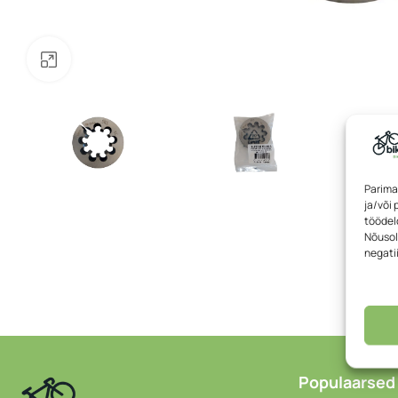
Klõpsake suurendamiseks
Parima
ja/või
töödeld
Nõusol
negati
Populaarsed