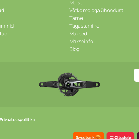
Meist
ud
Võtke meiega ühendust
Tarne
kummid
Tagastamine
stad
Maksed
Makseinfo
Blogi
Privaatsuspoliitika