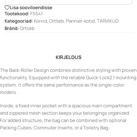
Lisa sooviloendisse
Tootekood:
F5541
Kategooriad:
Korvid
,
Ortlieb
,
Pannier-kotid
,
TARVIKUD
Bränd:
Ortlieb
KIRJELDUS
The Back-Roller Design combines distinctive styling with proven
functionality. Equipped with the reliable Quick-Lock2.1 mounting
system, it offers the same performance as the single-color
models.
Inside, a fixed inner pocket with a spacious main compartment
and zippered mesh section keeps your belongings organized.
For added structure, the bag can be combined with optional
Packing Cubes, Commuter Inserts, or a Toiletry Bag.