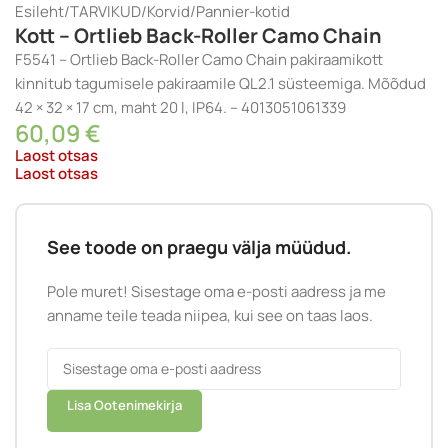
Esileht
/
TARVIKUD
/
Korvid
/
Pannier-kotid
Kott – Ortlieb Back-Roller Camo Chain
F5541 – Ortlieb Back-Roller Camo Chain pakiraamikott
kinnitub tagumisele pakiraamile QL2.1 süsteemiga. Mõõdud
42 × 32 × 17 cm, maht 20 l, IP64. – 4013051061339
60,09
€
Laost otsas
Laost otsas
See toode on praegu välja müüdud.
Pole muret! Sisestage oma e-posti aadress ja me
anname teile teada niipea, kui see on taas laos.
Lisa Ootenimekirja