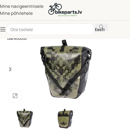
Mine navigeerimisele
Mine põhilehele
Eesti
LÄBI MÜÜDUD
Klõpsake suurendamiseks