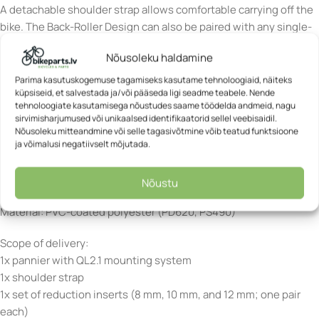
A detachable shoulder strap allows comfortable carrying off the
bike. The Back-Roller Design can also be paired with any single-
color Back-Roller for a practical and stylish combination.
Nõusoleku haldamine
Specifications:
Parima kasutuskogemuse tagamiseks kasutame tehnoloogiaid, näiteks
Height: 42 cm
küpsiseid, et salvestada ja/või pääseda ligi seadme teabele. Nende
tehnoloogiate kasutamisega nõustudes saame töödelda andmeid, nagu
Width: 32 cm
sirvimisharjumused või unikaalsed identifikaatorid sellel veebisaidil.
Depth: 17 cm
Nõusoleku mitteandmine või selle tagasivõtmine võib teatud funktsioone
Volume: 20 L
ja võimalusi negatiivselt mõjutada.
Load: 9 kg
Weight: 950 g
Nõustu
Waterproof: Yes (IP64)
Material: PVC-coated polyester (PD620, PS490)
Scope of delivery:
1x pannier with QL2.1 mounting system
1x shoulder strap
1x set of reduction inserts (8 mm, 10 mm, and 12 mm; one pair
each)