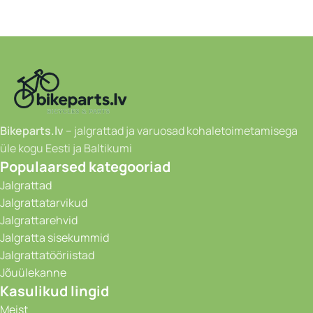
Bikeparts.lv
– jalgrattad ja varuosad kohaletoimetamisega
üle kogu Eesti ja Baltikumi
Populaarsed kategooriad
Jalgrattad
Jalgrattatarvikud
Jalgrattarehvid
Jalgratta sisekummid
Jalgrattatööriistad
Jõuülekanne
Kasulikud lingid
Meist