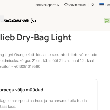
site@bikeparts.lv
Soovinimekiri
Ees
Kott – Ortlieb Dry-Bag Light Orange
tlieb Dry-Bag Light
ag Light Orange Kott: Ideaalne kasutatud riiete või muude
dmiseks, kõrgus 21 cm, läbimõõt 21 cm, maht 12 l, kaal
a nailon – 4013051019590
praegu välja müüdud.
tage oma e-posti aadress ja me anname teile teada
 taas laos.