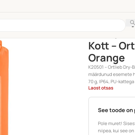
Esileht
/
Kategooriata
/
Kott – Or
Orange
K20501 – Ortlieb Dry-B
määrdunud esemete hoi
70 g, IP64, PU-katteg
Laost otsas
See toode on 
Pole muret! Sises
niipea, kui see on