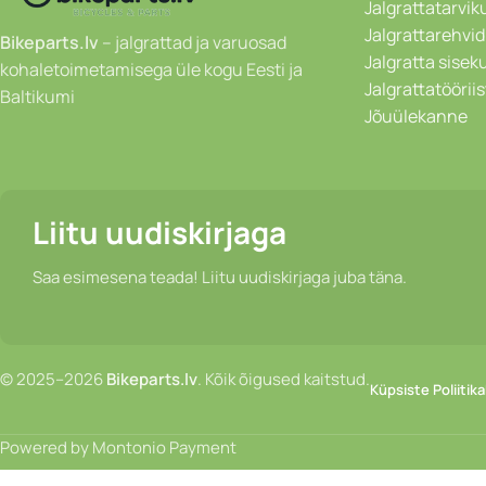
Jalgrattatarvik
Jalgrattarehvid
Bikeparts.lv
– jalgrattad ja varuosad
Jalgratta sise
kohaletoimetamisega üle kogu Eesti ja
Jalgrattatöörii
Baltikumi
Jõuülekanne
Liitu uudiskirjaga
Saa esimesena teada! Liitu uudiskirjaga juba täna.
© 2025–2026
Bikeparts.lv
. Kõik õigused kaitstud.
Küpsiste Poliitika
Powered by Montonio Payment