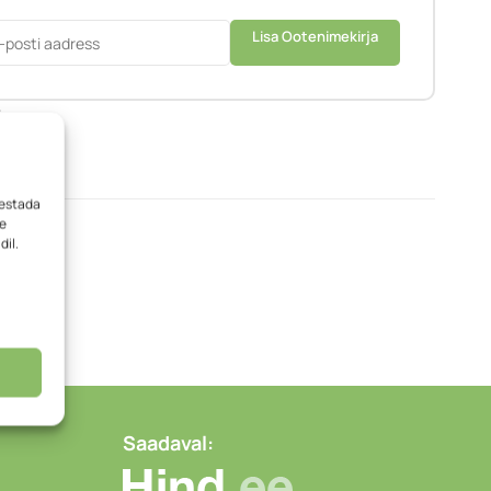
Lisa Ootenimekirja
e
ata
vestada
me
dil.
Saadaval: