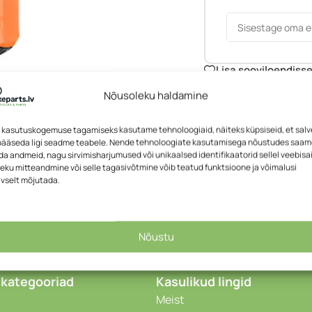
Lisa sooviloendiss
Tootekood:
K20501
Nõusoleku haldamine
Kategooria:
Kategoori
Bränd:
Ortlieb
 kasutuskogemuse tagamiseks kasutame tehnoloogiaid, näiteks küpsiseid, et sal
 pääseda ligi seadme teabele. Nende tehnoloogiate kasutamisega nõustudes saa
a andmeid, nagu sirvimisharjumused või unikaalsed identifikaatorid sellel veebisai
eku mitteandmine või selle tagasivõtmine võib teatud funktsioone ja võimalusi
KIRJELDUS
ivselt mõjutada.
Nõustu
 kategooriad
Kasulikud lingid
Meist