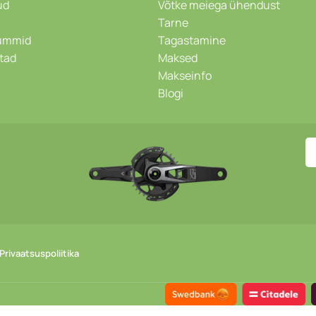
ud
Võtke meiega ühendust
Tarne
kummid
Tagastamine
stad
Maksed
Makseinfo
Blogi
Privaatsuspoliitika