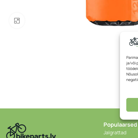
Klõpsake suurendamiseks
Parima
ja/või
töödeld
Nõusol
negati
Populaarsed
Jalgrattad