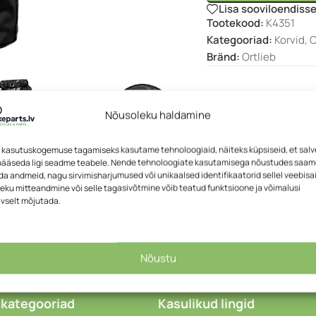
Lisa sooviloendiss
Tootekood:
K4351
Kategooriad:
Korvid
,
O
Bränd:
Ortlieb
Nõusoleku haldamine
 kasutuskogemuse tagamiseks kasutame tehnoloogiaid, näiteks küpsiseid, et sal
 pääseda ligi seadme teabele. Nende tehnoloogiate kasutamisega nõustudes saa
a andmeid, nagu sirvimisharjumused või unikaalsed identifikaatorid sellel veebisai
eku mitteandmine või selle tagasivõtmine võib teatud funktsioone ja võimalusi
ivselt mõjutada.
KIRJELDUS
Nõustu
 kategooriad
Kasulikud lingid