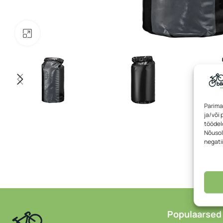
Klõpsake suurendamiseks
Parima
ja/või
töödeld
Nõusol
negati
Populaarsed