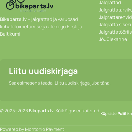
Jalgrattad
Jalgrattatarvik
Jalgrattarehvid
Bikeparts.lv
– jalgrattad ja varuosad
Jalgratta sise
kohaletoimetamisega üle kogu Eesti ja
Jalgrattatöörii
Baltikumi
Jõuülekanne
Liitu uudiskirjaga
Saa esimesena teada! Liitu uudiskirjaga juba täna.
© 2025–2026
Bikeparts.lv
. Kõik õigused kaitstud.
Küpsiste Poliitika
Powered by Montonio Payment