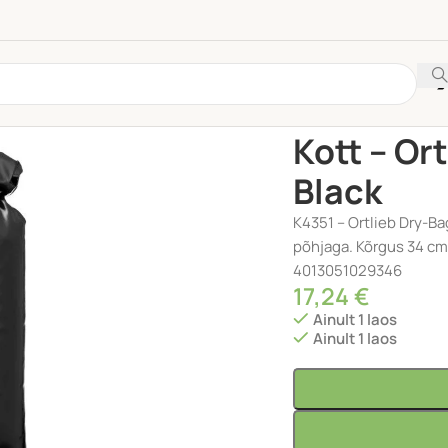
Esileht
/
TARVIKUD
/
Kor
Kott – Or
Black
K4351 – Ortlieb Dry-Ba
põhjaga. Kõrgus 34 cm, 
4013051029346
17,24
€
Ainult 1 laos
Ainult 1 laos