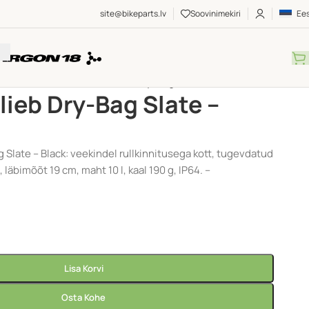
site@bikeparts.lv
Soovinimekiri
Ees
vid
/
Reisikotid
/
Kott – Ortlieb Dry-Bag Slate – Black
tlieb Dry-Bag Slate –
g Slate – Black: veekindel rullkinnitusega kott, tugevdatud
läbimõõt 19 cm, maht 10 l, kaal 190 g, IP64. –
Lisa Korvi
Osta Kohe