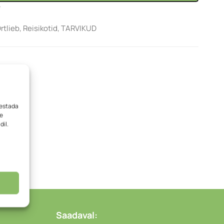
e
rtlieb
,
Reisikotid
,
TARVIKUD
vestada
me
dil.
Saadaval: