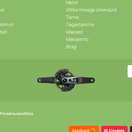
Meist
ud
Võtke meiega ühendust
Tarne
kummid
Tagastamine
stad
Maksed
Makseinfo
Blogi
Privaatsuspoliitika