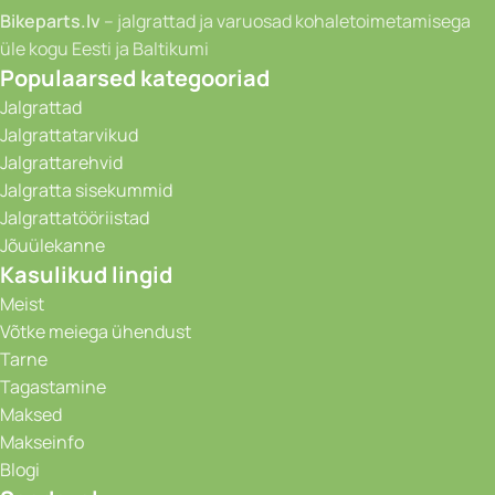
Bikeparts.lv
– jalgrattad ja varuosad kohaletoimetamisega
üle kogu Eesti ja Baltikumi
Populaarsed kategooriad
Jalgrattad
Jalgrattatarvikud
Jalgrattarehvid
Jalgratta sisekummid
Jalgrattatööriistad
Jõuülekanne
Kasulikud lingid
Meist
Võtke meiega ühendust
Tarne
Tagastamine
Maksed
Makseinfo
Blogi