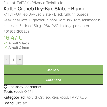
Esileht
/
TARVIKUD
/
Korvid
/
Reisikotid
Kott – Ortlieb Dry-Bag Slate – Black
K4151 – Ortlieb Dry-Bag Slate – Black rullkinnitusega
veekindel kott. Tugevdatud põhi, kõrgus 20 cm, läbimõõt 19
cm, maht 5 l, kaal 150 g, IP64, PVC-kattega polüester. –
4013051209328
16,47
€
Ainult 2 laos
Ainult 2 laos
-
+
Lisa Korvi
Osta Kohe
Lisa sooviloendisse
Tootekood:
K4151
Kategooriad:
Korvid
,
Ortlieb
,
Reisikotid
,
TARVIKUD
Bränd:
Ortlieb