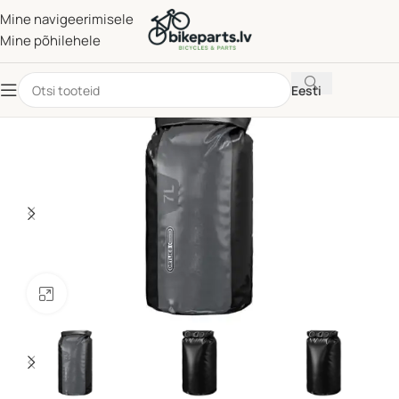
Mine navigeerimisele
Mine põhilehele
Eesti
Klõpsake suurendamiseks