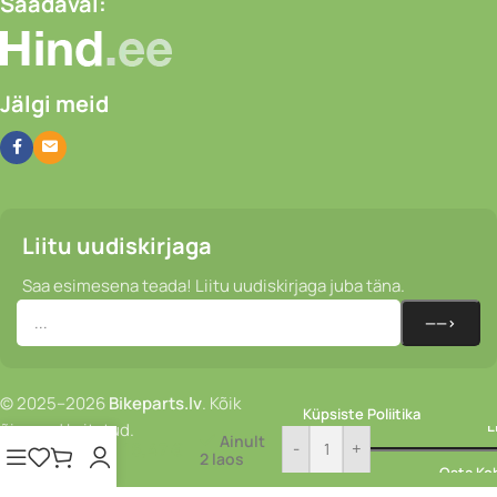
Saadaval:
Jälgi meid
Liitu uudiskirjaga
Saa esimesena teada! Liitu uudiskirjaga juba täna.
Kott –
© 2025–2026
Bikeparts.lv
. Kõik
Küpsiste Poliitika
Ortlieb
L
õigused kaitstud.
Dry-
Ainult
16,47
€
-
+
2 laos
Bag
Privaatsuspoliitika
Osta Ko
Slate –