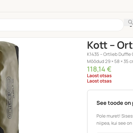
Esileht
/
TARVIKUD
/
Kor
Kott – Or
K1435 – Ortlieb Duffle 
Mõõdud 29 × 58 × 35 cm
118,14
€
Laost otsas
Laost otsas
See toode on 
Pole muret! Sises
niipea, kui see on