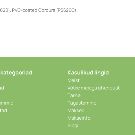
D620), PVC-coated Cordura (PS620C)
 kategooriad
Kasulikud lingid
Meist
ud
Võtke meiega ühendust
Tarne
kummid
Tagastamine
stad
Maksed
Makseinfo
Blogi