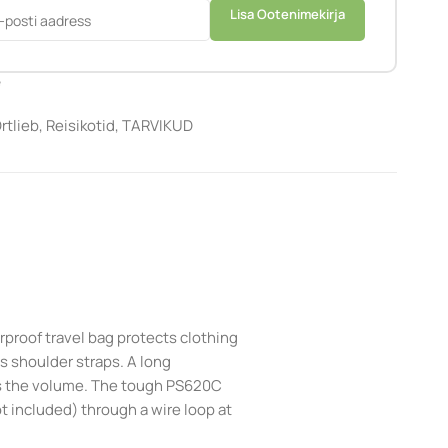
Lisa Ootenimekirja
e
rtlieb
,
Reisikotid
,
TARVIKUD
proof travel bag protects clothing
s shoulder straps. A long
ess the volume. The tough PS620C
t included) through a wire loop at