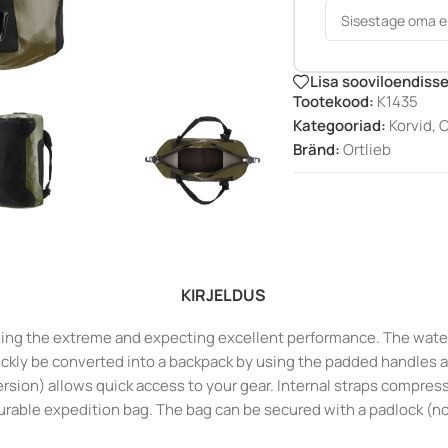
Lisa sooviloendiss
Tootekood:
K1435
Kategooriad:
Korvid
,
O
Bränd:
Ortlieb
KIRJELDUS
ching the extreme and expecting excellent performance. The water
uickly be converted into a backpack by using the padded handles a
ersion) allows quick access to your gear. Internal straps compr
urable expedition bag. The bag can be secured with a padlock (no