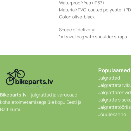
Waterproof: Yes (IP67)
Material: PVC-coated polyester (P
Color: olive-black
Scope of delivery:
1x travel bag with shoulder straps
Populaarsed
Jalgrattad
Jalgrattatarvik
Jalgrattarehvid
Bikeparts.lv
– jalgrattad ja varuosad
Jalgratta sise
kohaletoimetamisega üle kogu Eesti ja
Jalgrattatöörii
Baltikumi
Jõuülekanne