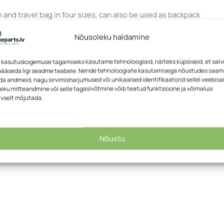
and travel bag in four sizes, can also be used as backpack
, also serve as handle
Nõusoleku haldamine
tant fabric
back
 kasutuskogemuse tagamiseks kasutame tehnoloogiaid, näiteks küpsiseid, et sal
he bag
 pääseda ligi seadme teabele. Nende tehnoloogiate kasutamisega nõustudes saa
dated version) with large opening for easy access
a andmeid, nagu sirvimisharjumused või unikaalsed identifikaatorid sellel veebisai
 volume (not in 40 L version)
eku mitteandmine või selle tagasivõtmine võib teatud funktsioone ja võimalusi
ivselt mõjutada.
(not waterproof)
ing
ck and inserting it through wire loop provided at zipper (lock no
Nõustu
tion, boat trips