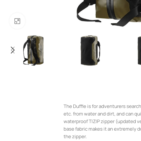
Klõpsake suurendamiseks
The Duffle is for adventurers sear
etc. from water and dirt, and can q
waterproof TIZIP zipper (updated v
base fabric makes it an extremely d
the zipper.