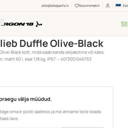
site@bikeparts.lv
Soovinimekiri
Ees
vid
/
Reisikotid
/
Kott – Ortlieb Duffle Olive-Black
tlieb Duffle Olive-Black
Olive-Black kott, mida saab kanda seljakotina või käes.
, maht 60 l, kaal 1,18 kg, IP67. – 4013051046763
praegu välja müüdud.
tage oma e-posti aadress ja me anname teile teada
 taas laos.