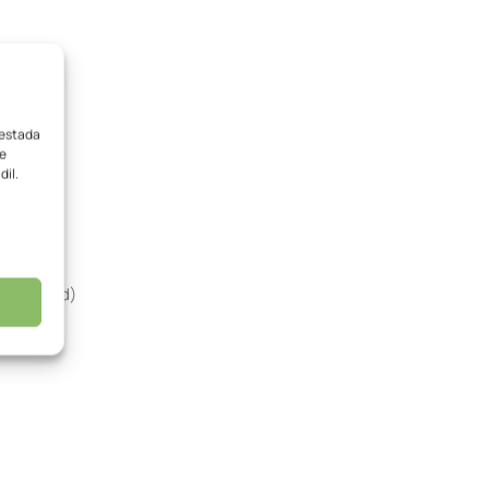
vestada
me
dil.
t included)