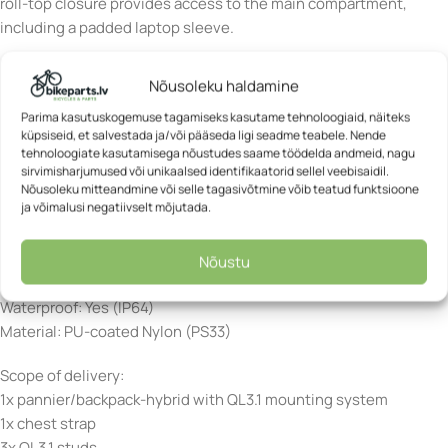
roll-top closure provides access to the main compartment,
including a padded laptop sleeve.
This waterproof hybrid bag is PVC-free and sustainably
Nõusoleku haldamine
manufactured in Germany.
Parima kasutuskogemuse tagamiseks kasutame tehnoloogiaid, näiteks
küpsiseid, et salvestada ja/või pääseda ligi seadme teabele. Nende
Specifications:
tehnoloogiate kasutamisega nõustudes saame töödelda andmeid, nagu
Height: 45 cm
sirvimisharjumused või unikaalsed identifikaatorid sellel veebisaidil.
Width: 31 cm
Nõusoleku mitteandmine või selle tagasivõtmine võib teatud funktsioone
ja võimalusi negatiivselt mõjutada.
Depth: 25 cm
Volume: 20 L
Load: 9 kg
Nõustu
Weight: 1360 g
Waterproof: Yes (IP64)
Material: PU-coated Nylon (PS33)
Scope of delivery:
1x pannier/backpack-hybrid with QL3.1 mounting system
1x chest strap
3x QL3.1 studs