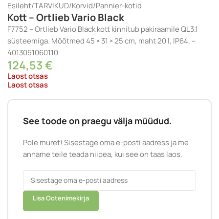
Esileht
/
TARVIKUD
/
Korvid
/
Pannier-kotid
Kott – Ortlieb Vario Black
F7752 – Ortlieb Vario Black kott kinnitub pakiraamile QL3.1
süsteemiga. Mõõtmed 45 × 31 × 25 cm, maht 20 l, IP64. –
4013051060110
124,53
€
Laost otsas
Laost otsas
See toode on praegu välja müüdud.
Pole muret! Sisestage oma e-posti aadress ja me
anname teile teada niipea, kui see on taas laos.
Lisa Ootenimekirja