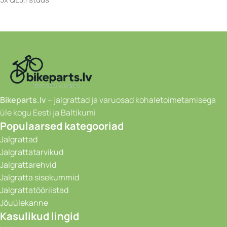
Bikeparts.lv
– jalgrattad ja varuosad kohaletoimetamisega
üle kogu Eesti ja Baltikumi
Populaarsed kategooriad
Jalgrattad
Jalgrattatarvikud
Jalgrattarehvid
Jalgratta sisekummid
Jalgrattatööriistad
Jõuülekanne
Kasulikud lingid