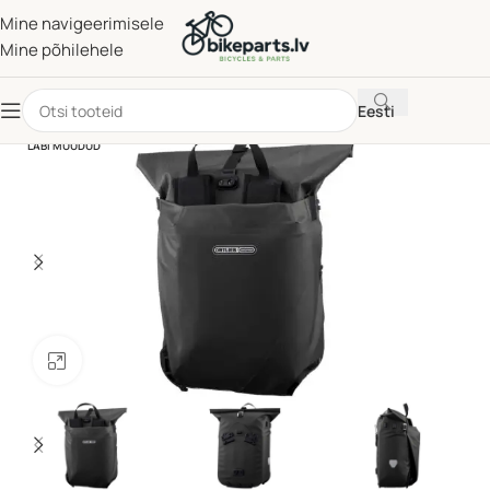
Mine navigeerimisele
Mine põhilehele
Eesti
LÄBI MÜÜDUD
Klõpsake suurendamiseks