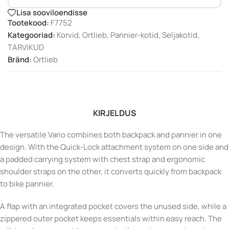
Lisa sooviloendisse
Tootekood:
F7752
Kategooriad:
Korvid
,
Ortlieb
,
Pannier-kotid
,
Seljakotid
,
TARVIKUD
Bränd:
Ortlieb
KIRJELDUS
The versatile Vario combines both backpack and pannier in one
design. With the Quick-Lock attachment system on one side and
a padded carrying system with chest strap and ergonomic
shoulder straps on the other, it converts quickly from backpack
to bike pannier.
A flap with an integrated pocket covers the unused side, while a
zippered outer pocket keeps essentials within easy reach. The