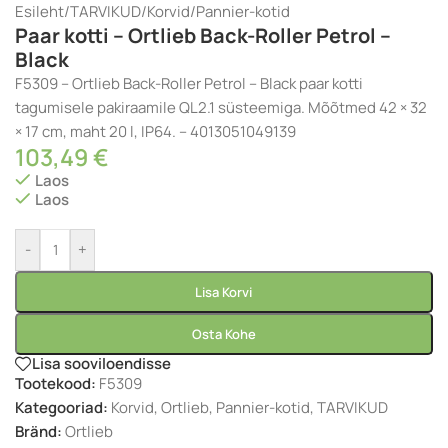
Esileht
/
TARVIKUD
/
Korvid
/
Pannier-kotid
Paar kotti – Ortlieb Back-Roller Petrol –
Black
F5309 – Ortlieb Back-Roller Petrol – Black paar kotti
tagumisele pakiraamile QL2.1 süsteemiga. Mõõtmed 42 × 32
× 17 cm, maht 20 l, IP64. – 4013051049139
103,49
€
Laos
Laos
-
+
Lisa Korvi
Osta Kohe
Lisa sooviloendisse
Tootekood:
F5309
Kategooriad:
Korvid
,
Ortlieb
,
Pannier-kotid
,
TARVIKUD
Bränd:
Ortlieb