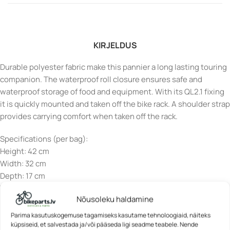
KIRJELDUS
Durable polyester fabric make this pannier a long lasting touring
companion. The waterproof roll closure ensures safe and
waterproof storage of food and equipment. With its QL2.1 fixing
it is quickly mounted and taken off the bike rack. A shoulder strap
provides carrying comfort when taken off the rack.
Specifications (per bag):
Height: 42 cm
Width: 32 cm
Depth: 17 cm
Volume: 20 L
Nõusoleku haldamine
Load: 9 kg
Weight: 950 g
Parima kasutuskogemuse tagamiseks kasutame tehnoloogiaid, näiteks
Waterproof: Yes (IP64)
küpsiseid, et salvestada ja/või pääseda ligi seadme teabele. Nende