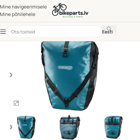
Mine navigeerimisele
Mine põhilehele
Eesti
Klõpsake suurendamiseks