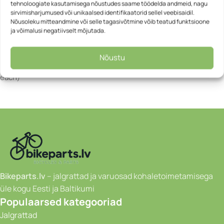
tehnoloogiate kasutamisega nõustudes saame töödelda andmeid, nagu
Material: PVC-coated polyester (PD620, PS490)
sirvimisharjumused või unikaalsed identifikaatorid sellel veebisaidil.
Nõusoleku mitteandmine või selle tagasivõtmine võib teatud funktsioone
Scope of delivery:
ja võimalusi negatiivselt mõjutada.
2x pannier with QL2.1 mounting system
2x shoulder strap
Nõustu
2x set of reduction inserts (8 mm, 10 mm, and 12 mm; one pair
each)
Bikeparts.lv
– jalgrattad ja varuosad kohaletoimetamisega
üle kogu Eesti ja Baltikumi
Populaarsed kategooriad
Jalgrattad