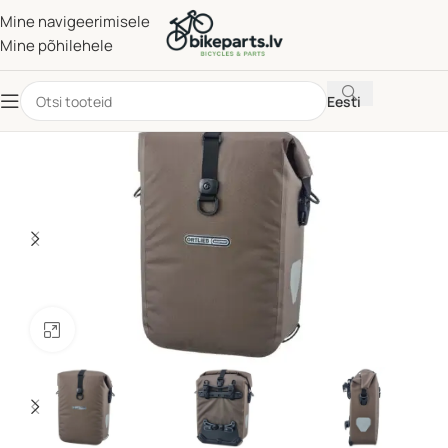
Mine navigeerimisele
Mine põhilehele
Eesti
Klõpsake suurendamiseks