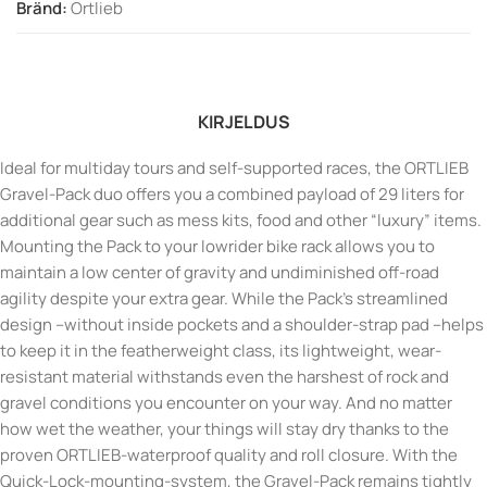
Bränd:
Ortlieb
KIRJELDUS
Ideal for multiday tours and self-supported races, the ORTLIEB
Gravel-Pack duo offers you a combined payload of 29 liters for
additional gear such as mess kits, food and other “luxury” items.
Mounting the Pack to your lowrider bike rack allows you to
maintain a low center of gravity and undiminished off-road
agility despite your extra gear. While the Pack’s streamlined
design –without inside pockets and a shoulder-strap pad –helps
to keep it in the featherweight class, its lightweight, wear-
resistant material withstands even the harshest of rock and
gravel conditions you encounter on your way. And no matter
how wet the weather, your things will stay dry thanks to the
proven ORTLIEB-waterproof quality and roll closure. With the
Quick-Lock-mounting-system, the Gravel-Pack remains tightly