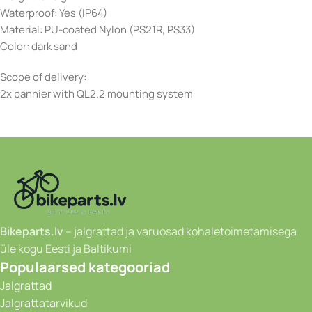
Waterproof: Yes (IP64)
Material: PU-coated Nylon (PS21R, PS33)
Color: dark sand
Scope of delivery:
2x pannier with QL2.2 mounting system
Bikeparts.lv
– jalgrattad ja varuosad kohaletoimetamisega
üle kogu Eesti ja Baltikumi
Populaarsed kategooriad
Jalgrattad
Jalgrattatarvikud