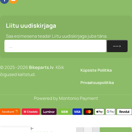
Liitu uudiskirjaga
Saa esimesena teada! Liitu uudiskirjaga juba täna.
© 2025–2026
Bikeparts.lv
. Kõik
Küpsiste Poliitika
õigused kaitstud.
Privaatsuspoliitika
Powered by Montonio Payment
Paar
kotti –
Ortlieb
Gravel-