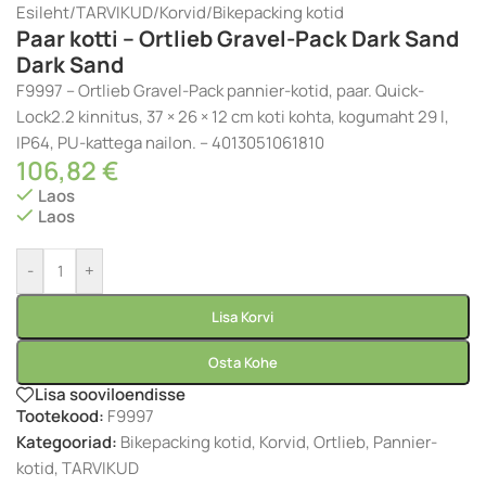
Esileht
/
TARVIKUD
/
Korvid
/
Bikepacking kotid
Paar kotti – Ortlieb Gravel-Pack Dark Sand
Dark Sand
F9997 – Ortlieb Gravel-Pack pannier-kotid, paar. Quick-
Lock2.2 kinnitus, 37 × 26 × 12 cm koti kohta, kogumaht 29 l,
IP64, PU-kattega nailon. – 4013051061810
106,82
€
Laos
Laos
-
+
Lisa Korvi
Osta Kohe
Lisa sooviloendisse
Tootekood:
F9997
Kategooriad:
Bikepacking kotid
,
Korvid
,
Ortlieb
,
Pannier-
kotid
,
TARVIKUD