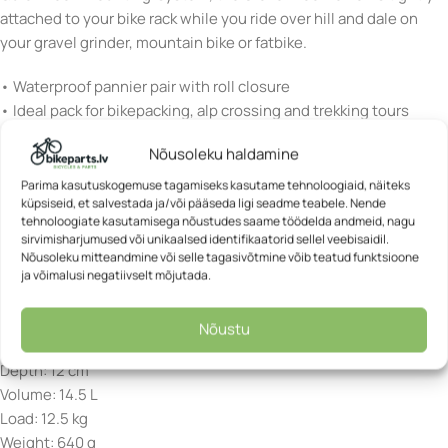
attached to your bike rack while you ride over hill and dale on
your gravel grinder, mountain bike or fatbike.
• Waterproof pannier pair with roll closure
• Ideal pack for bikepacking, alp crossing and trekking tours
• Quick-Lock2.2 system
Nõusoleku haldamine
• Fits almost all bike carriers with tube diameters from 8 mm to
16 mm.
Parima kasutuskogemuse tagamiseks kasutame tehnoloogiaid, näiteks
küpsiseid, et salvestada ja/või pääseda ligi seadme teabele. Nende
• Hanging and removing the bag with just one hand
tehnoloogiate kasutamisega nõustudes saame töödelda andmeid, nagu
• Bright reflectors made of 3M Scotchlite reflective material
sirvimisharjumused või unikaalsed identifikaatorid sellel veebisaidil.
• Easy to clean inside
Nõusoleku mitteandmine või selle tagasivõtmine võib teatud funktsioone
ja võimalusi negatiivselt mõjutada.
Per bag
Height: 37 cm
Nõustu
Width: 26 cm
Depth: 12 cm
Volume: 14.5 L
Load: 12.5 kg
Weight: 640 g