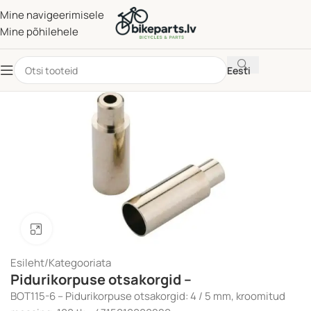
Mine navigeerimisele
Mine põhilehele
Eesti
Klõpsake suurendamiseks
Esileht
/
Kategooriata
Pidurikorpuse otsakorgid –
BOT115-6 – Pidurikorpuse otsakorgid: 4 / 5 mm, kroomitud