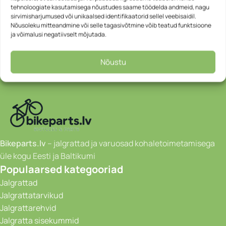
tehnoloogiate kasutamisega nõustudes saame töödelda andmeid, nagu
sirvimisharjumused või unikaalsed identifikaatorid sellel veebisaidil.
Nõusoleku mitteandmine või selle tagasivõtmine võib teatud funktsioone
ja võimalusi negatiivselt mõjutada.
Nõustu
Bikeparts.lv
– jalgrattad ja varuosad kohaletoimetamisega
üle kogu Eesti ja Baltikumi
Populaarsed kategooriad
Jalgrattad
Jalgrattatarvikud
Jalgrattarehvid
Jalgratta sisekummid