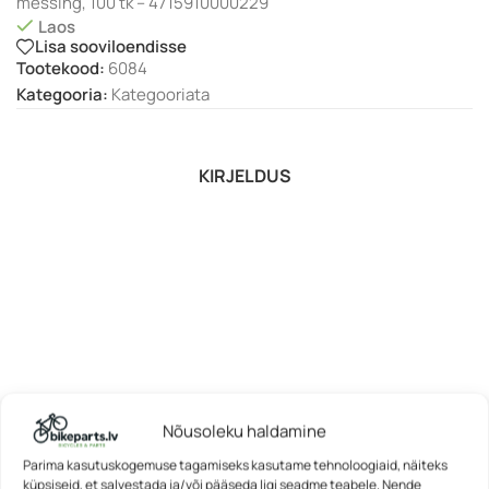
messing, 100 tk – 4715910000229
Laos
Lisa sooviloendisse
Tootekood:
6084
Kategooria:
Kategooriata
KIRJELDUS
Nõusoleku haldamine
Parima kasutuskogemuse tagamiseks kasutame tehnoloogiaid, näiteks
küpsiseid, et salvestada ja/või pääseda ligi seadme teabele. Nende