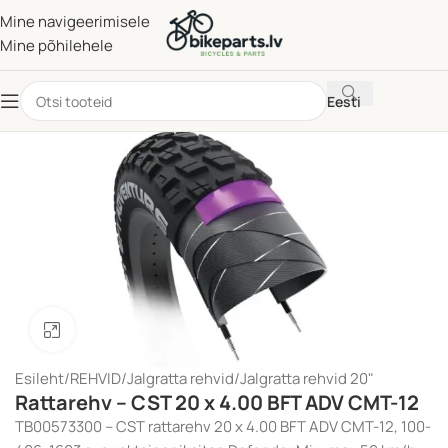
Mine navigeerimisele
Mine põhilehele
Eesti
Klõpsake suurendamiseks
Esileht
/
REHVID
/
Jalgratta rehvid
/
Jalgratta rehvid 20"
Rattarehv – CST 20 x 4.00 BFT ADV CMT-12
TB00573300 – CST rattarehv 20 x 4.00 BFT ADV CMT-12, 100-