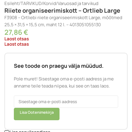
Esileht
/
TARVIKUD
/
Korvid
/
Varuosad ja tarvikud
Riiete organiseerimiskott – Ortlieb Large
F3908 – Ortliebi riiete organiseerimiskott Large, mõõtmed
25,5 × 31,5 × 15,5 cm, maht 12 l. – 4013051055130
27,86
€
Laost otsas
Laost otsas
See toode on praegu välja müüdud.
Pole muret! Sisestage oma e-posti aadress ja me
anname teile teada niipea, kui see on taas laos.
Lisa Ootenimekirja