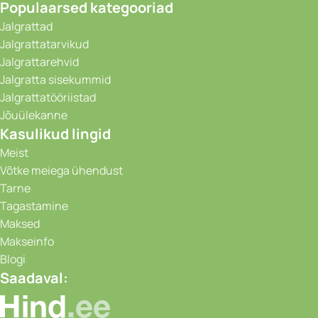
Populaarsed kategooriad
Jalgrattad
Jalgrattatarvikud
Jalgrattarehvid
Jalgratta sisekummid
Jalgrattatööriistad
Jõuülekanne
Kasulikud lingid
Meist
Võtke meiega ühendust
Tarne
Tagastamine
Maksed
Makseinfo
Blogi
Saadaval: