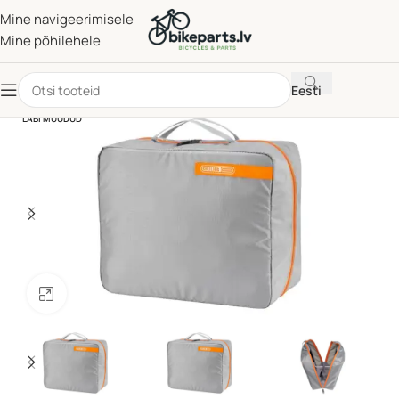
Mine navigeerimisele
Mine põhilehele
Eesti
LÄBI MÜÜDUD
Klõpsake suurendamiseks