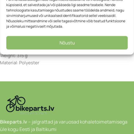
küpsiseid, et salvestada ja/või pääseda ligi seadme teabele. Nende
tidy inside.
tehnoloogiate kasutamisega nõustudes saame töödelda andmeid, nagu
sirvimisharjumused või unikaalsed identifikaatorid sellel veebisaidil.
Specifications:
Nõusoleku mitteandmine või selle tagasivõtmine võib teatud funktsioone
Height: 25.5 cm
ja võimalusi negatiivselt mõjutada.
Width: 31.5 cm
Depth: 15.5 cm
Nõustu
Volume: 12 L
Weight: 315 g
Material: Polyester
Bikeparts.lv
– jalgrattad ja varuosad kohaletoimetamisega
üle kogu Eesti ja Baltikumi