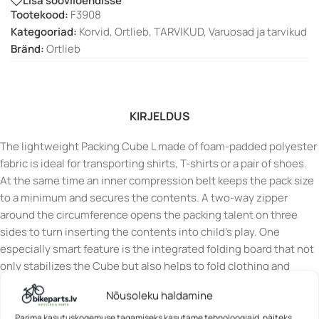
Lisa sooviloendisse
Tootekood:
F3908
Kategooriad:
Korvid
,
Ortlieb
,
TARVIKUD
,
Varuosad ja tarvikud
Bränd:
Ortlieb
KIRJELDUS
The lightweight Packing Cube L made of foam-padded polyester
fabric is ideal for transporting shirts, T-shirts or a pair of shoes.
At the same time an inner compression belt keeps the pack size
to a minimum and secures the contents. A two-way zipper
around the circumference opens the packing talent on three
sides to turn inserting the contents into child’s play. One
especially smart feature is the integrated folding board that not
only stabilizes the Cube but also helps to fold clothing and
transport it crease-free. Whether on holiday, camping trip or bike
Nõusoleku haldamine
tour, the Packing Cube is the ideal choice for any adventure and
any bag and also helps to keep your luggage well organized and
Parima kasutuskogemuse tagamiseks kasutame tehnoloogiaid, näiteks