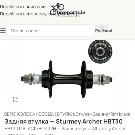
Перейти к навигации
Перейти к основному содержимому
Русский
Нажмите, чтобы увеличить
я
/
ВЕЛО КОЛЕСА | ОБОДА | ВТУЛКИ
/
Втулки
/
Задние
/
Rim brake
Задняя втулка — Sturmey Archer HBT30
HBT30 R BLACK-BOX 32H — Задняя втулка Sturmey Archer