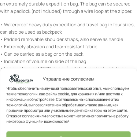
an extremely durable expedition bag. The bag can be secured
with a padlock (not included) through a wire loop at the zipper.
• Waterproof heavy duty expedition and travel bag in four sizes,
can also be used as backpack
• Padded removable shoulder straps, also serve as handle
• Extremely abrasion and tear-resistant fabric
• Can be carried as a bag or on the back
• Indication of volume on side of the bag
• Long waterproof TIZIP zipper (updated version) with large
opening for easy access
Управление согласием
• 1 inner compression strap adjusts volume (not in 40 L version)
Чтобы обеспечить наилучший пользовательский опыт, мы используем
• 2 inner zippered pockets
такие технологии, как файлы cookie, для хранения и/или доступа к
• 1 outer mesh pocket with zipper (not waterproof)
информации об устройстве. Соглашаясь на использование этих
• 2 daisychains on top side for rigging
технологий, вы позволяете нам обрабатывать такие данные, как
привычки просмотра или уникальные идентификаторы на этом сайте.
• Bag can be locked by using a padlock and inserting it through
Отказ от согласия или его отзыв может негативно повлиять на работу
wire loop provided at zipper (lock not included)
некоторых функций и возможностей.
• Perfect for trekking, travel, expedition, boat trips