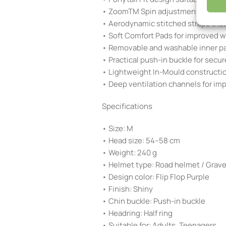
• ZoomTM Spin adjustment system fo
• Aerodynamic stitched straps that
• Soft Comfort Pads for improved 
• Removable and washable inner p
• Practical push-in buckle for secu
• Lightweight In-Mould constructi
• Deep ventilation channels for imp
Specifications
• Size: M
• Head size: 54–58 cm
• Weight: 240 g
• Helmet type: Road helmet / Grave
• Design color: Flip Flop Purple
• Finish: Shiny
• Chin buckle: Push-in buckle
• Headring: Half ring
• Suitable for: Adults, Teenagers