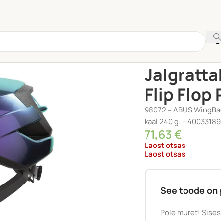
Esileht
/
RIIDED
/
Kiivrid
Jalgratta
Flip Flop
98072 – ABUS WingBack 
kaal 240 g. – 4003318
71,63
€
Laost otsas
Laost otsas
See toode on 
Pole muret! Sises