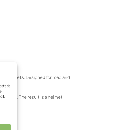
ing helmets. Designed for road and
vestada
me
dil.
ry bulk. The result is a helmet