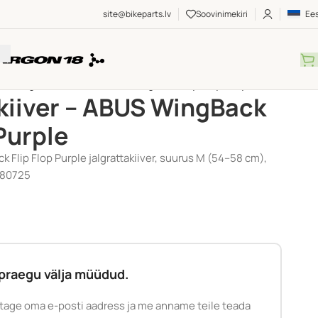
site@bikeparts.lv
Soovinimekiri
Ees
/
M
/
Jalgrattakiiver – ABUS WingBack Flip Flop Purple
kiiver – ABUS WingBack
 Purple
Flip Flop Purple jalgrattakiiver, suurus M (54–58 cm),
980725
praegu välja müüdud.
tage oma e-posti aadress ja me anname teile teada