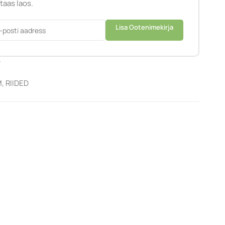
 taas laos.
Lisa Ootenimekirja
e
M
,
RIIDED