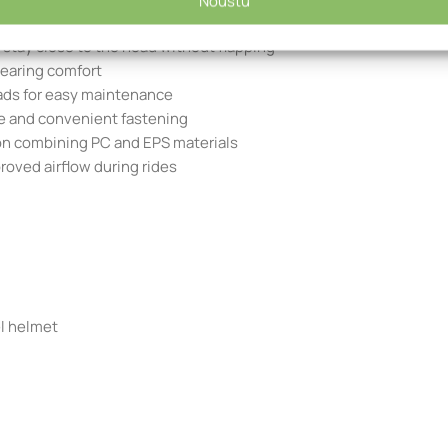
Nõustu
r an easy and precise fit
 stay close to the head without flapping
wearing comfort
ads for easy maintenance
re and convenient fastening
on combining PC and EPS materials
roved airflow during rides
l helmet