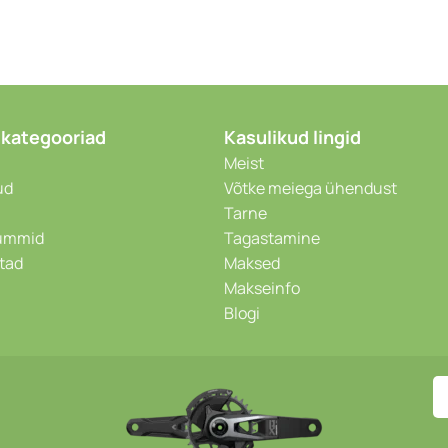
 kategooriad
Kasulikud lingid
Meist
ud
Võtke meiega ühendust
Tarne
kummid
Tagastamine
stad
Maksed
Makseinfo
Blogi