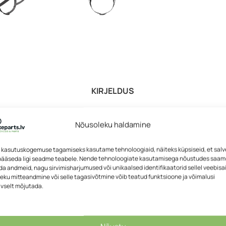
KIRJELDUS
 design
Nõusoleku haldamine
n, modern look with features inspired by high-performance cycl
ht and comfortable feel for both everyday rides and longer tours.
 kasutuskogemuse tagamiseks kasutame tehnoloogiaid, näiteks küpsiseid, et sal
 pääseda ligi seadme teabele. Nende tehnoloogiate kasutamisega nõustudes saa
a andmeid, nagu sirvimisharjumused või unikaalsed identifikaatorid sellel veebisai
 and sporty details create a dynamic appearance without unnecessa
eku mitteandmine või selle tagasivõtmine võib teatud funktsioone ja võimalusi
tless to wear from the moment you put it on.
ivselt mõjutada.
onytails, buns and braids