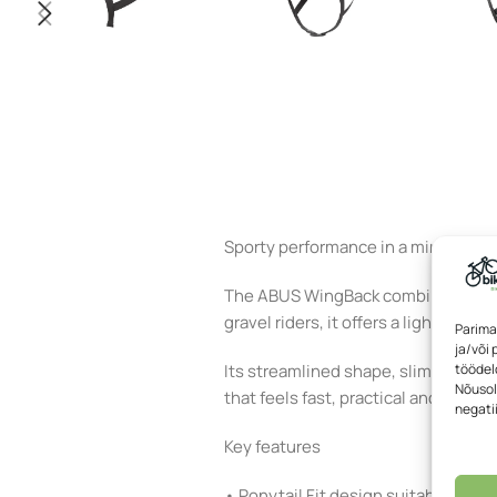
Sporty performance in a minimalist
The ABUS WingBack combines a clea
gravel riders, it offers a lightweig
Parima
ja/või
töödeld
Its streamlined shape, slim profile
Nõusol
that feels fast, practical and effor
negati
Key features
• Ponytail Fit design suitable for p