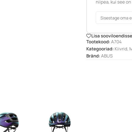
niipea, kui see on
Lisa sooviloendiss
Tootekood:
A704
Kategooriad:
Kiivrid
,
Bränd:
ABUS