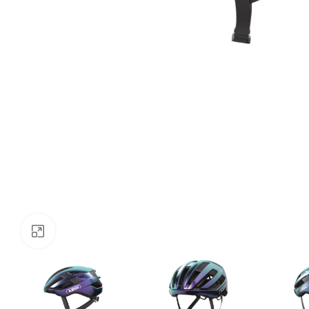
Klõpsake suurendamiseks