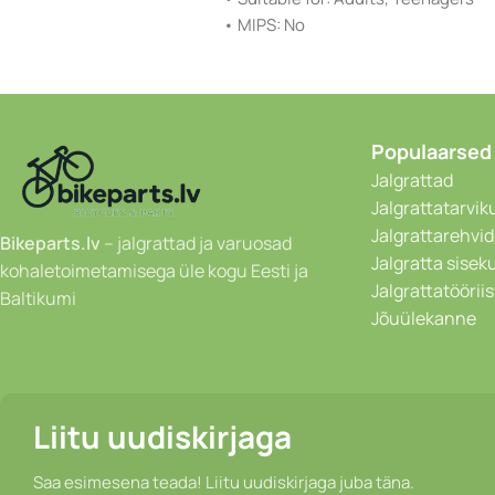
• MIPS: No
Populaarsed
Jalgrattad
Jalgrattatarvik
Jalgrattarehvid
Bikeparts.lv
– jalgrattad ja varuosad
Jalgratta sise
kohaletoimetamisega üle kogu Eesti ja
Jalgrattatöörii
Baltikumi
Jõuülekanne
Liitu uudiskirjaga
Saa esimesena teada! Liitu uudiskirjaga juba täna.