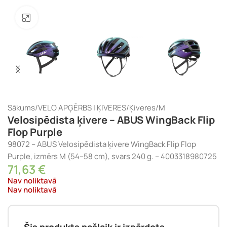
Noklikšķiniet, lai palielinātu
Sākums
/
VELO APĢĒRBS | ĶIVERES
/
Ķiveres
/
M
Velosipēdista ķivere – ABUS WingBack Flip
Flop Purple
98072 – ABUS Velosipēdista ķivere WingBack Flip Flop
Purple, izmērs M (54–58 cm), svars 240 g. – 4003318980725
71,63
€
Nav noliktavā
Nav noliktavā