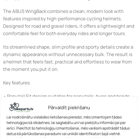
The ABUS WingBack combines a clean, modern look with
features inspired by high-performance cycling helmets.
Designed for road and gravel riders, it offers a lightweight and
comfortable feel for both everyday rides and longer tours.
Its streamlined shape, slim profile and sporty details create a
dynamic appearance without unnecessary bulk. The result is
a helmet that feels fast, practical and effortless to wear from
the moment you put it on.
Key features
• Ponytail Fit design suitable for ponytails, buns and braids
• ZoomTM Spin adjustment system for an easy and precise fit
Pārvaldīt piekrišanu
• Aerodynamic stitched straps that stay close to the head
Lai nodrošinātu vislabāko lietošanas pieredzi, mēs izmantojam tādas
without flapping
tehnoloģijas kā sīkdatnes, lai saglabātu un/vai piekļūtu informācijai par
• Soft Comfort Pads for improved wearing comfort
ierīci. Piekrītot šo tehnoloģiju izmantošanai, mēs varēsim apstrādāt tādus
• Removable and washable inner pads for easy maintenance
datus kā pārlūkošanas paradumi vai unikāli identifikatori šajā vietnē.