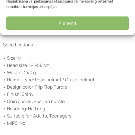
Nepiekrišana vai piekrišanas atsaukšana var nelabvēlīgi ietekmēt
• Practical push-in buckle for secure and convenient
noteiktas funkcijas un iespējas.
fastening
• Lightweight In-Mould construction combining PC and EPS
Pieņemt
materials
• Deep ventilation channels for improved airflow during rides
Specifications
• Size: M
• Head size: 54–58 cm
• Weight: 240 g
• Helmet type: Road helmet / Gravel helmet
• Design color: Flip Flop Purple
• Finish: Shiny
• Chin buckle: Push-in buckle
• Headring: Half ring
• Suitable for: Adults, Teenagers
• MIPS: No