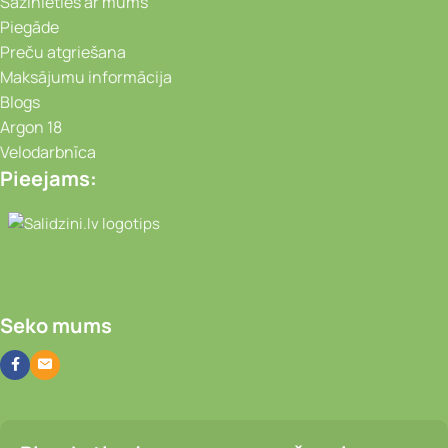
Sazinieties ar mums
Piegāde
Preču atgriešana
Maksājumu informācija
Blogs
Argon 18
Velodarbnīca
Pieejams:
Video novērošanas kameras, Portatīvie da
Seko mums