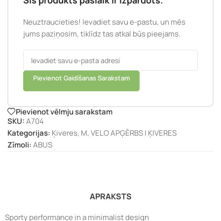
Šis produkts pašlaik ir izpārdots.
Neuztraucieties! Ievadiet savu e-pastu, un mēs
jums paziņosim, tiklīdz tas atkal būs pieejams.
Pievienot Gaidīšanas Sarakstam
Pievienot vēlmju sarakstam
SKU:
A704
Kategorijas:
Ķiveres
,
M
,
VELO APĢĒRBS | ĶIVERES
Zīmoli:
ABUS
APRAKSTS
Sporty performance in a minimalist design