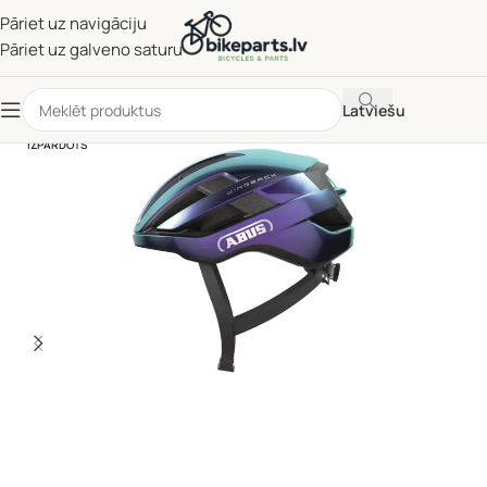
Pāriet uz navigāciju
Pāriet uz galveno saturu
Latviešu
IZPĀRDOTS