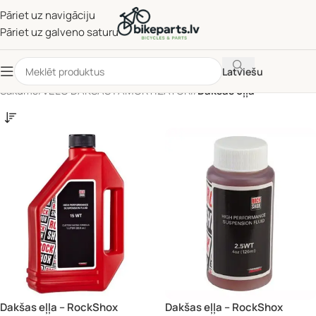
Pāriet uz navigāciju
Pāriet uz galveno saturu
Latviešu
Sākums
/
VELO DAKŠAS | AMORTIZATORI
/
Dakšas eļļa
Dakšas eļļa – RockShox
Dakšas eļļa – RockShox