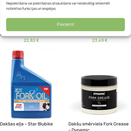
Nepiekrišana vai piekrišanas atsaukšana var nelabvēlīgi ietekmēt
noteiktas funkcijas un iespējas.
Dakšas eļļa – RockShox
Dakšas eļļa – RockShox
Maxima Plush
Maxima Plush
Pieņemt
RockShox
RockShox
22,82
€
23,49
€
Dakšas eļļa – Star Blubike
Dakšu smērviela Fork Grease
– Dynamic