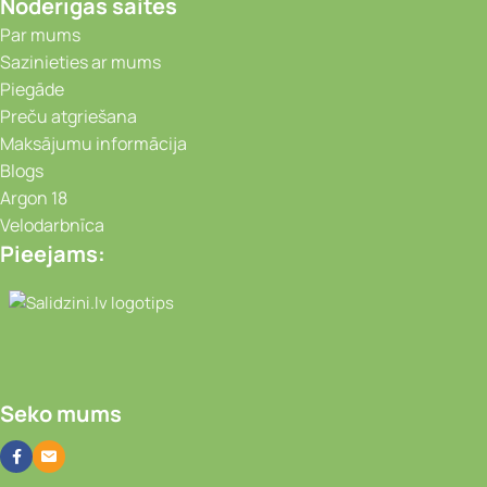
Noderīgas saites
Par mums
Sazinieties ar mums
Piegāde
Preču atgriešana
Maksājumu informācija
Blogs
Argon 18
Velodarbnīca
Pieejams:
Video novērošanas kameras, Portatīvie da
Seko mums