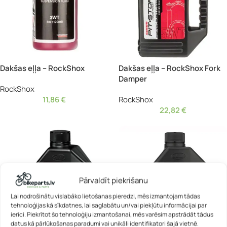
Dakšas eļļa – RockShox
Dakšas eļļa – RockShox Fork
Damper
RockShox
11,86
€
RockShox
22,82
€
Pārvaldīt piekrišanu
Lai nodrošinātu vislabāko lietošanas pieredzi, mēs izmantojam tādas
tehnoloģijas kā sīkdatnes, lai saglabātu un/vai piekļūtu informācijai par
ierīci. Piekrītot šo tehnoloģiju izmantošanai, mēs varēsim apstrādāt tādus
datus kā pārlūkošanas paradumi vai unikāli identifikatori šajā vietnē.