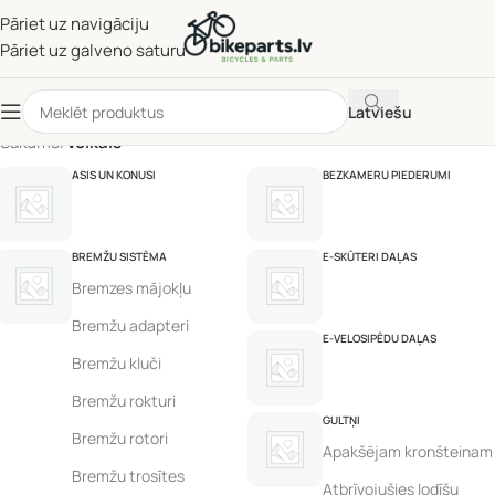
Pāriet uz navigāciju
Pāriet uz galveno saturu
Latviešu
Sākums
/
Veikals
ASIS UN KONUSI
BEZKAMERU PIEDERUMI
BREMŽU SISTĒMA
E-SKŪTERI DAĻAS
Bremzes mājokļu
Bremžu adapteri
E-VELOSIPĒDU DAĻAS
Bremžu kluči
Bremžu rokturi
GULTŅI
Bremžu rotori
Apakšējam kronšteinam
Bremžu trosītes
Atbrīvojušies lodīšu