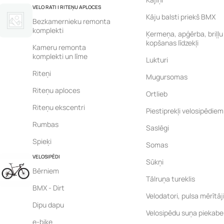
VELO RATI | RITEŅU APLOCES
Kāju balsti priekš BMX
Bezkamernieku remonta
komplekti
Ķermeņa, apģērba, briļļu
kopšanas līdzekļi
Kameru remonta
komplekti un līme
Lukturi
Riteņi
Mugursomas
Riteņu aploces
Ortlieb
Riteņu ekscentri
Piestiprekļi velosipēdiem
Rumbas
Saslēgi
Spieķi
Somas
VELOSIPĒDI
Sūkņi
Bērniem
Tālruņa tureklis
BMX - Dirt
Velodatori, pulsa mērītāj
Dipu dapu
Velosipēdu suņa piekabe
e-bike