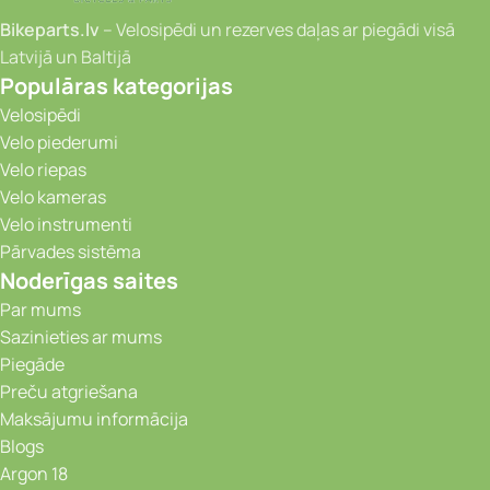
Bikeparts.lv
– Velosipēdi un rezerves daļas ar piegādi visā
Latvijā un Baltijā
Populāras kategorijas
Velosipēdi
Velo piederumi
Velo riepas
Velo kameras
Velo instrumenti
Pārvades sistēma
Noderīgas saites
Par mums
Sazinieties ar mums
Piegāde
Preču atgriešana
Maksājumu informācija
Blogs
Argon 18