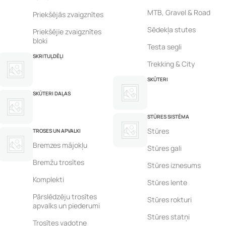
MTB, Gravel & Road
Priekšējās zvaigznītes
Sēdekļa stutes
Priekšējie zvaigznītes
bloki
Testa segli
SKRITUĻDĒĻI
Trekking & City
SKŪTERI
SKŪTERI DAĻAS
STŪRES SISTĒMA
Stūres
TROSES UN APVALKI
Bremzes mājokļu
Stūres gali
Bremžu trosītes
Stūres iznesums
Komplekti
Stūres lente
Pārslēdzēju trosītes
Stūres rokturi
apvalks un piederumi
Stūres statņi
Trosītes vadotne