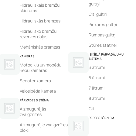
gultņi
Hidrauliskais bremžu
šķidrums
Citi gultņi
Hidrauliskās bremzes
Piekares gultņi
Hidraulisko bremžu
Rumbas gultņi
rezerves daļas
Stūres statnei
Mehāniskās bremzes
IEKŠĒJĀ PĀRVADĀJUMU
KAMERAS
SISTĒMA
Motociklu un mopēdu
3 ātrumi
riepu kameras
5 ātrumi
Scooter kamera
7 ātrumi
Velosipēda kamera
8 ātrumi
PĀRVADES SISTĒMA
Citi
Aizmugurējās
zvaigznītes
PRECES BĒRNIEM
Aizmugurējie zvaigznītes
bloki