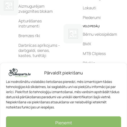
Aizmugurējam
Lokauti
zvaigznītes blokam
Piederumi
Apturēšanas
instrumenti
VELO PEDĀĻI
Bērnu velosipēdam
Bremzes rīki
BMX
Darbnīcas aprīkojums -
darbgaldi, sienas,
MTB Clipless
kastes, turētāji
Pārējie
Daudzfunkciju rīki
Pārvaldīt piekrišanu
Piederumi
Dinamiskās atslēgas un
piederumi
Lai nodrošinātu vislabāko lietošanas pieredzi, mēs izmantojam tādas
Road Clipless
tehnoloģijas kā sīkdatnes, lai saglabātu un/vai piekļūtu informācijai par
Gultņu rīki
Salokāms
ierīci. Piekrītot šo tehnoloģiju izmantošanai, mēs varēsim apstrādāt tādus
datus kā pārlūkošanas paradumi vai unikāli identifikatori šajā vietnē.
Ķēdēm
Trekking
Nepiekrišana vai piekrišanas atsaukšana var nelabvēlīgi ietekmēt
noteiktas funkcijas un iespējas.
Klaņiem un pedāļiem
VELO PIEDERUMI
Adatas
Knaibles
Pieņemt