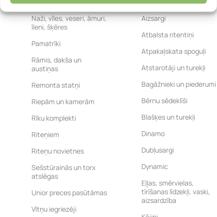
Aizsardzības segumi
Monobloka vārpstai
Aizsargi
Naži, vīles, veseri, āmuri,
īleni, šķēres
Atbalsta ritentiņi
Pamatrīki
Atpakaļskata spoguļi
Rāmis, dakša un
Atstarotāji un turekļi
austiņas
Bagāžnieki un piederumi
Remonta statņi
Bērnu sēdeklīši
Riepām un kamerām
Blašķes un turekļi
Rīku komplekti
Dinamo
Riteņiem
Dubļusargi
Riteņu novietnes
Dynamic
Sešstūrainās un torx
atslēgas
Eļļas, smērvielas,
tīrīšanas līdzekļi, vaski,
Unior preces pasūtāmas
aizsardzība
Vītņu iegriezēji
Kājiņi