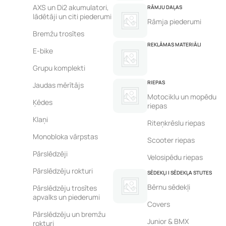
AXS un Di2 akumulatori,
RĀMJU DAĻAS
lādētāji un citi piederumi
Rāmja piederumi
Bremžu trosītes
REKLĀMAS MATERIĀLI
E-bike
Grupu komplekti
RIEPAS
Jaudas mērītājs
Motociklu un mopēdu
Ķēdes
riepas
Klaņi
Riteņkrēslu riepas
Monobloka vārpstas
Scooter riepas
Pārslēdzēji
Velosipēdu riepas
Pārslēdzēju rokturi
SĒDEKĻI | SĒDEKĻA STUTES
Bērnu sēdekļi
Pārslēdzēju trosītes
apvalks un piederumi
Covers
Pārslēdzēju un bremžu
Junior & BMX
rokturi