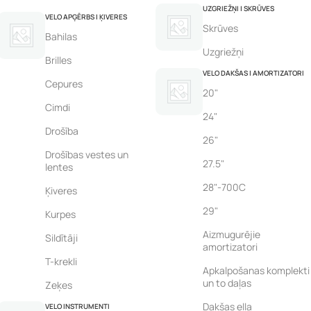
UZGRIEŽŅI | SKRŪVES
VELO APĢĒRBS | ĶIVERES
Skrūves
Bahilas
Uzgriežņi
Brilles
VELO DAKŠAS | AMORTIZATORI
Cepures
20"
Cimdi
24"
Drošība
26"
Drošības vestes un
27.5"
lentes
28"-700C
Ķiveres
29"
Kurpes
Aizmugurējie
Sildītāji
amortizatori
T-krekli
Apkalpošanas komplekti
un to daļas
Zeķes
Dakšas eļļa
VELO INSTRUMENTI