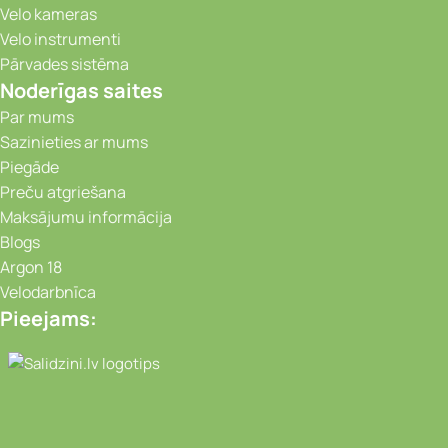
Velo kameras
Velo instrumenti
Pārvades sistēma
Noderīgas saites
Par mums
Sazinieties ar mums
Piegāde
Preču atgriešana
Maksājumu informācija
Blogs
Argon 18
Velodarbnīca
Pieejams:
Video novērošanas kameras, Portatīvie da