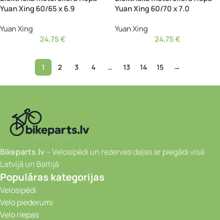
Yuan Xing 60/65 x 6.9
Yuan Xing 60/70 x 7.0
Yuan Xing
Yuan Xing
24,75
€
24,75
€
1
2
3
4
…
13
14
15
→
Bikeparts.lv
– Velosipēdi un rezerves daļas ar piegādi visā
Latvijā un Baltijā
Populāras kategorijas
Velosipēdi
Velo piederumi
Velo riepas