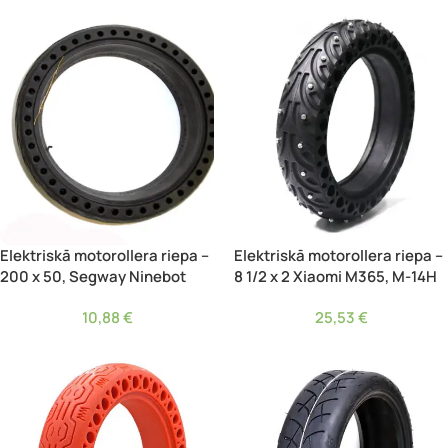
Elektriskā motorollera riepa –
Elektriskā motorollera riepa –
200 x 50, Segway Ninebot
8 1/2 x 2 Xiaomi M365, M-14H
10,88
€
25,53
€