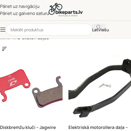
Pāriet uz navigāciju
Pāriet uz galveno saturu
Latviešu
Sākums
/
E-skūteri daļas
Diskbremžu kluči – Jagwire
Elektriskā motorollera daļa –