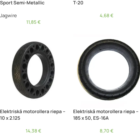
Sport Semi-Metallic
T-20
Jagwire
4,68
€
11,85
€
Elektriskā motorollera riepa –
Elektriskā motorollera riepa –
10 x 2.125
185 x 50, ES-16A
14,38
€
8,70
€