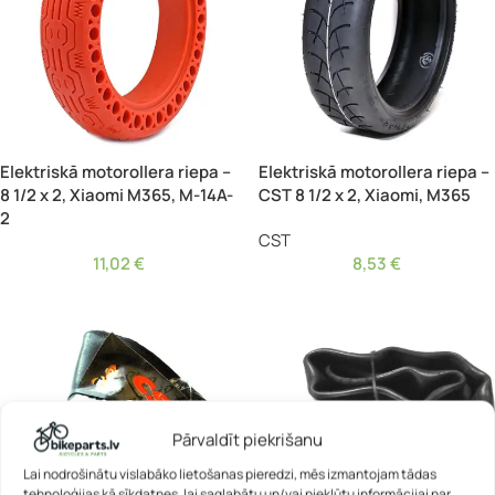
Elektriskā motorollera riepa –
Elektriskā motorollera riepa –
8 1/2 x 2, Xiaomi M365, M-14A-
CST 8 1/2 x 2, Xiaomi, M365
2
CST
11,02
€
8,53
€
Pārvaldīt piekrišanu
Lai nodrošinātu vislabāko lietošanas pieredzi, mēs izmantojam tādas
tehnoloģijas kā sīkdatnes, lai saglabātu un/vai piekļūtu informācijai par