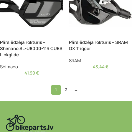
Pārslēdzēja rokturis –
Pārslēdzēja rokturis – SRAM
Shimano SL-U8000-11R CUES
GX Trigger
Linkglide
SRAM
Shimano
43,44
€
41,99
€
1
2
→