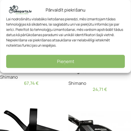
Pārvaldīt piekrišanu
Lai nodrošinātu vislabāko lietošanas pieredzi, mēs izmantojam tādas
tehnoloģijas kā sīkdatnes, lai saglabātu un/vai piekļūtu informācijai par
ierīci. Piekrītot šo tehnoloģiju izmantošanai, mēs varēsim apstrādāt tādus
datus kā pārlūkošanas paradumi vai unikāli identifikatori šajā vietnē.
Nepiekrišana vai piekrišanas atsaukšana var nelabvēlīgi ietekmēt
noteiktas funkcijas un iespējas.
Pārslēdzēja rokturis –
Pārslēdzēja rokturis –
Pieņemt
Shimano SL-RS700 Road
Shimano SL-U6000-11R CUES
Linkglide
Shimano
67,74
€
Shimano
24,71
€