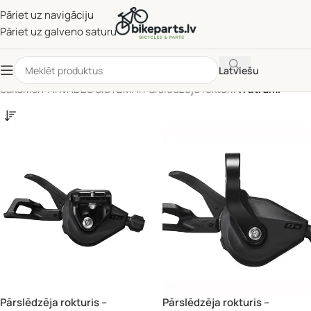
Pāriet uz navigāciju
Pāriet uz galveno saturu
Latviešu
Sākums
/
PĀRVADES SISTĒMA
/
Pārslēdzēju rokturi
/
11 ātrumi
Pārslēdzēja rokturis –
Pārslēdzēja rokturis –