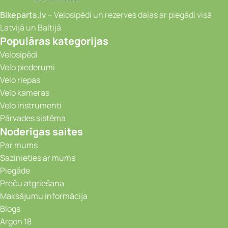
Bikeparts.lv
– Velosipēdi un rezerves daļas ar piegādi visā
Latvijā un Baltijā
Populāras kategorijas
Velosipēdi
Velo piederumi
Velo riepas
Velo kameras
Velo instrumenti
Pārvades sistēma
Noderīgas saites
Par mums
Sazinieties ar mums
Piegāde
Preču atgriešana
Maksājumu informācija
Blogs
Argon 18