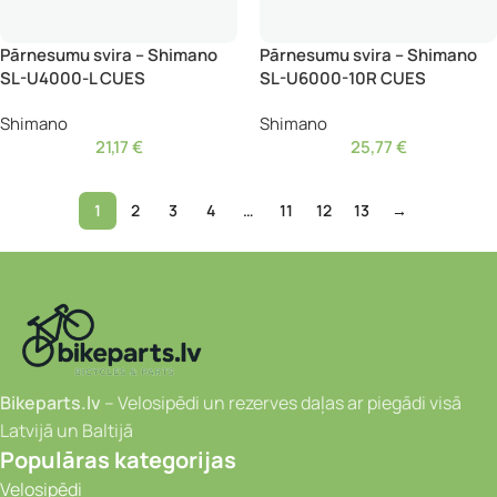
Pārnesumu svira – Shimano
Pārnesumu svira – Shimano
SL-U4000-L CUES
SL-U6000-10R CUES
Shimano
Shimano
21,17
€
25,77
€
1
2
3
4
…
11
12
13
→
Bikeparts.lv
– Velosipēdi un rezerves daļas ar piegādi visā
Latvijā un Baltijā
Populāras kategorijas
Velosipēdi