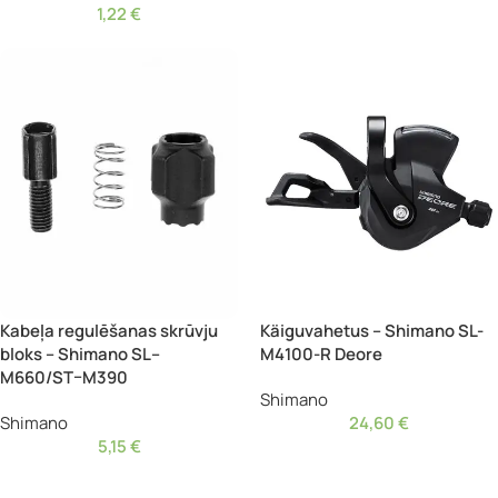
1,22
€
Kabeļa regulēšanas skrūvju
Käiguvahetus – Shimano SL-
bloks – Shimano SL–
M4100-R Deore
M660/ST–M390
Shimano
Shimano
24,60
€
5,15
€