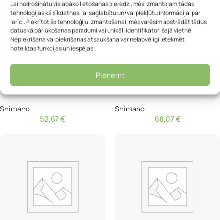
Lai nodrošinātu vislabāko lietošanas pieredzi, mēs izmantojam tādas
tehnoloģijas kā sīkdatnes, lai saglabātu un/vai piekļūtu informācijai par
ierīci. Piekrītot šo tehnoloģiju izmantošanai, mēs varēsim apstrādāt tādus
datus kā pārlūkošanas paradumi vai unikāli identifikatori šajā vietnē.
Nepiekrišana vai piekrišanas atsaukšana var nelabvēlīgi ietekmēt
noteiktas funkcijas un iespējas.
Pieņemt
Pārnesumu svira – Shimano
Pārnesumu svira – Shimano
SL-M8200-R Deore XT
SL-RS700 Road
Shimano
Shimano
52,67
€
68,07
€