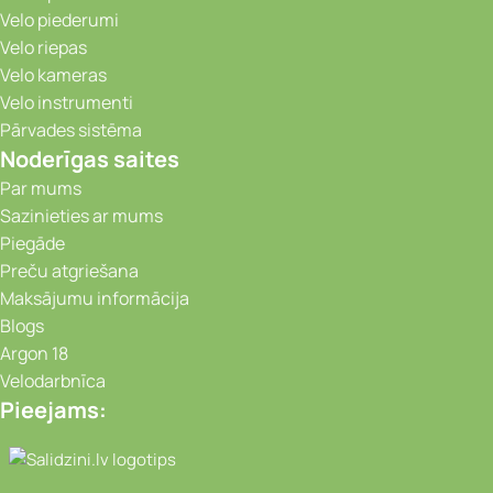
Velo piederumi
Velo riepas
Velo kameras
Velo instrumenti
Pārvades sistēma
Noderīgas saites
Par mums
Sazinieties ar mums
Piegāde
Preču atgriešana
Maksājumu informācija
Blogs
Argon 18
Velodarbnīca
Pieejams:
Video novērošanas kameras, Portatīvie da