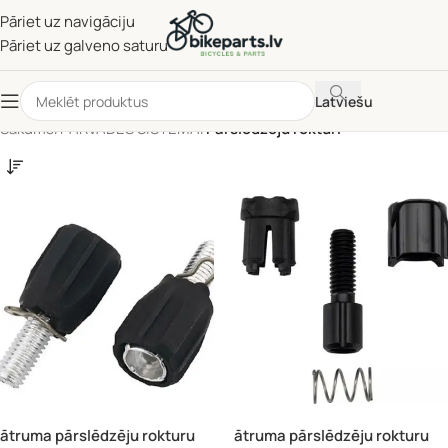
Pāriet uz navigāciju
Pāriet uz galveno saturu
Latviešu
Sākums
/
PĀRVADES SISTĒMA
/
Pārslēdzēju rokturi
ātruma pārslēdzēju rokturu
ātruma pārslēdzēju rokturu