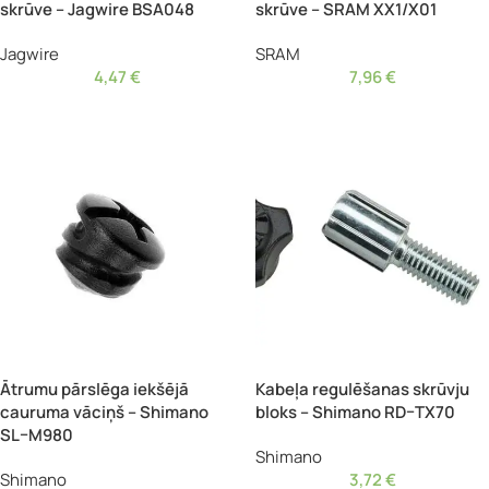
skrūve – Jagwire BSA048
skrūve – SRAM XX1/X01
Jagwire
SRAM
4,47
€
7,96
€
Ātrumu pārslēga iekšējā
Kabeļa regulēšanas skrūvju
cauruma vāciņš – Shimano
bloks – Shimano RD–TX70
SL–M980
Shimano
Shimano
3,72
€