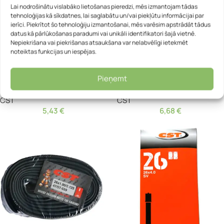
Lai nodrošinātu vislabāko lietošanas pieredzi, mēs izmantojam tādas
tehnoloģijas kā sīkdatnes, lai saglabātu un/vai piekļūtu informācijai par
ierīci. Piekrītot šo tehnoloģiju izmantošanai, mēs varēsim apstrādāt tādus
datus kā pārlūkošanas paradumi vai unikāli identifikatori šajā vietnē.
Nepiekrišana vai piekrišanas atsaukšana var nelabvēlīgi ietekmēt
noteiktas funkcijas un iespējas.
Velosipēda kamera – CST 26 x
Velosipēda kamera – CST 26 x
Pieņemt
1.90/2.125 Auto 48 mm
1.90/2.125 Presta 48 mm
CST
CST
5,43
€
6,68
€