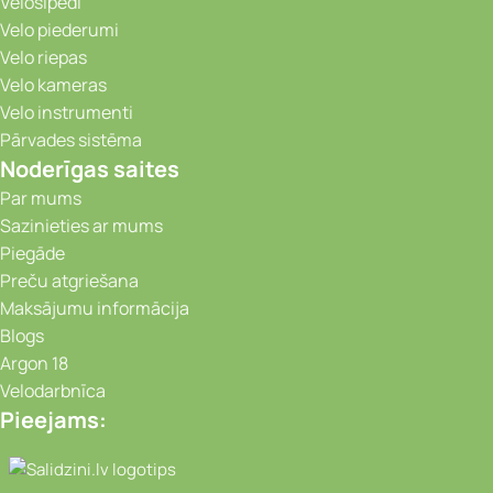
Velosipēdi
Velo piederumi
Velo riepas
Velo kameras
Velo instrumenti
Pārvades sistēma
Noderīgas saites
Par mums
Sazinieties ar mums
Piegāde
Preču atgriešana
Maksājumu informācija
Blogs
Argon 18
Velodarbnīca
Pieejams:
Video novērošanas kameras, Portatīvie da