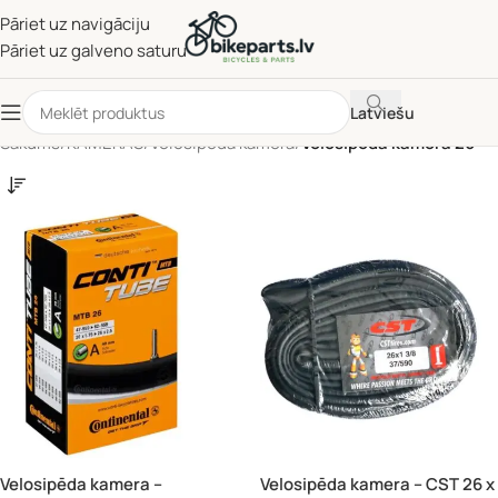
Pāriet uz navigāciju
Pāriet uz galveno saturu
Latviešu
Sākums
/
KAMERAS
/
Velosipēda kamera
/
Velosipēda kamera 26"
Velosipēda kamera –
Velosipēda kamera – CST 26 x