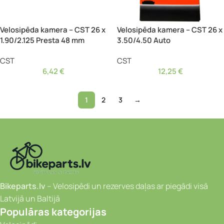
Velosipēda kamera – CST 26 x
Velosipēda kamera – CST 26 x
1.90/2.125 Presta 48 mm
3.50/4.50 Auto
CST
CST
6,42
€
12,25
€
1
2
3
→
Bikeparts.lv
– Velosipēdi un rezerves daļas ar piegādi visā
Latvijā un Baltijā
Populāras kategorijas