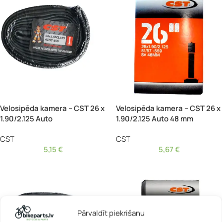
Velosipēda kamera – CST 26 x
Velosipēda kamera – CST 26 x
1.90/2.125 Auto
1.90/2.125 Auto 48 mm
CST
CST
5,15
€
5,67
€
Pārvaldīt piekrišanu