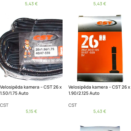
5,43
€
5,43
€
Velosipēda kamera – CST 26 x
Velosipēda kamera – CST 26 x
1.50/1.75 Auto
1.90/2.125 Auto
CST
CST
5,15
€
5,43
€