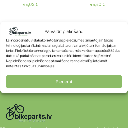
45,02
€
46,40
€
Pārvaldīt piekrišanu
Lai nodrošinātu vislabāko lietošanas pieredzi, mēs izmantojam tādas
tehnoloģijas kā sīkdatnes, lai saglabātu un/vai piekļūtu informācijai par
ierīci. Piekrītot šo tehnoloģiju izmantošanai, mēs varēsim apstrādāt tādus
datus kā pārlūkošanas paradumi vai unikāli identifikatori šajā vietnē.
Nepiekrišana vai piekrišanas atsaukšana var nelabvēlīgi ietekmēt
noteiktas funkcijas un iespējas.
Pieņemt