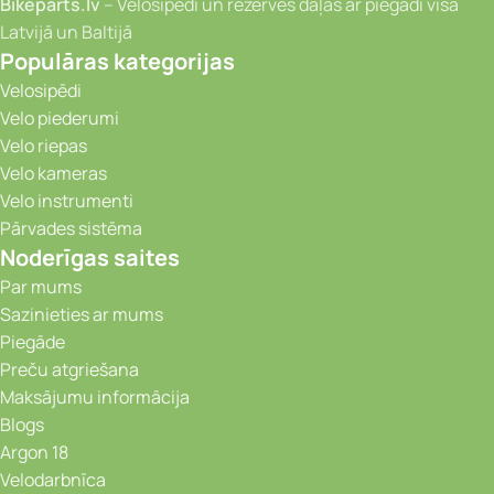
Bikeparts.lv
– Velosipēdi un rezerves daļas ar piegādi visā
Latvijā un Baltijā
Populāras kategorijas
Velosipēdi
Velo piederumi
Velo riepas
Velo kameras
Velo instrumenti
Pārvades sistēma
Noderīgas saites
Par mums
Sazinieties ar mums
Piegāde
Preču atgriešana
Maksājumu informācija
Blogs
Argon 18
Velodarbnīca