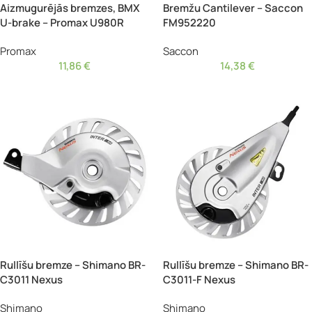
Aizmugurējās bremzes, BMX
Bremžu Cantilever – Saccon
U-brake – Promax U980R
FM952220
Promax
Saccon
11,86
€
14,38
€
Rullīšu bremze – Shimano BR-
Rullīšu bremze – Shimano BR-
C3011 Nexus
C3011-F Nexus
Shimano
Shimano