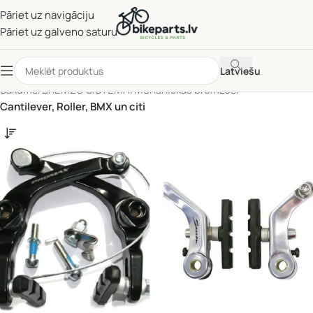
Pāriet uz navigāciju
Pāriet uz galveno saturu
Latviešu
Sākums
/
BREMŽU SISTĒMA
/
Mehāniskās bremzes
/
Cantilever, Roller, BMX un citi