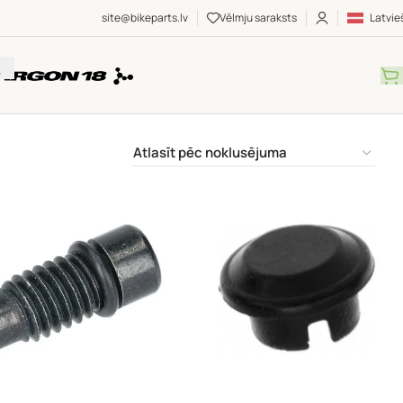
site@bikeparts.lv
Vēlmju saraksts
Latvie