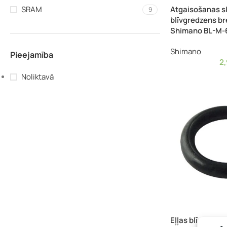
Atgaisošanas s
SRAM
9
blīvgredzens br
Shimano BL-M
Shimano
Pieejamība
2
Noliktavā
Eļļas blīvējums 