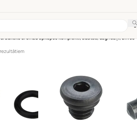
idraulisko bremžu apkopes komplekti, adatas, uzgriežņi, blīves
 rezultātiem