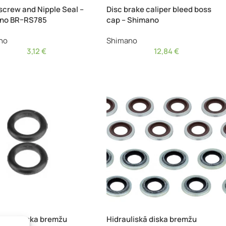
screw and Nipple Seal –
Disc brake caliper bleed boss
no BR–RS785
cap – Shimano
no
Shimano
3,12
€
12,84
€
liskā diska bremžu
Hidrauliskā diska bremžu