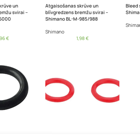
krūve un
Atgaisošanas skrūve un
Bleed 
emžu svirai –
blīvgredzens bremžu svirai –
Shima
-6000
Shimano BL-M-985/988
Shima
Shimano
,96
€
1,98
€
– Jagwire
Hidrauliskā diska bremžu
Hidrau