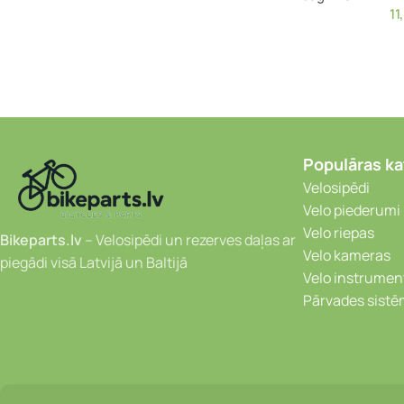
11
Populāras ka
Velosipēdi
Velo piederumi
Velo riepas
Bikeparts.lv
– Velosipēdi un rezerves daļas ar
Velo kameras
piegādi visā Latvijā un Baltijā
Velo instrumen
Pārvades sist