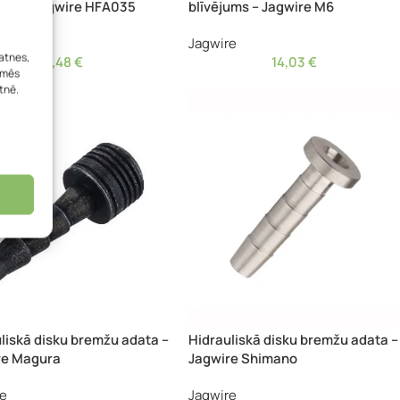
ums – Jagwire HFA035
blīvējums – Jagwire M6
re
Jagwire
atnes,
1,48
€
14,03
€
, mēs
tnē.
liskā disku bremžu adata –
Hidrauliskā disku bremžu adata –
re Magura
Jagwire Shimano
re
Jagwire