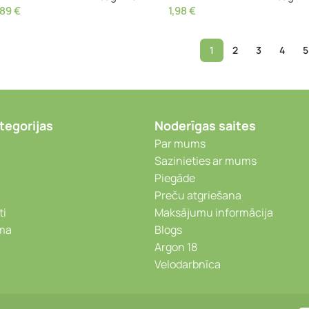
,89
€
1,98
€
1
2
3
4
5
tegorijas
Noderīgas saites
Par mums
Sazinieties ar mums
Piegāde
Preču atgriešana
ti
Maksājumu informācija
ēma
Blogs
Argon 18
Velodarbnīca