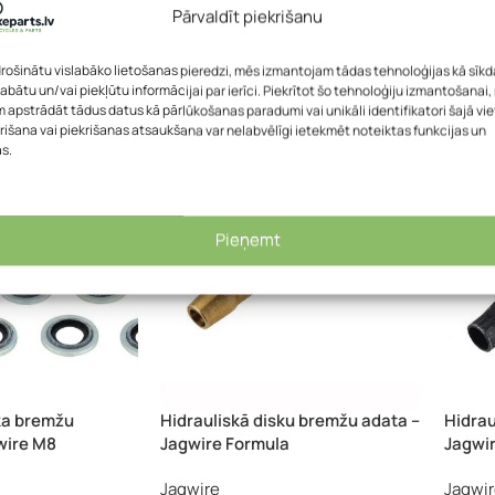
blīvējums – Jagwire HFA034
blīvēj
Pārvaldīt piekrišanu
,44
€
Jagwire
Jagwi
drošinātu vislabāko lietošanas pieredzi, mēs izmantojam tādas tehnoloģijas kā sīkd
1,48
€
labātu un/vai piekļūtu informācijai par ierīci. Piekrītot šo tehnoloģiju izmantošanai
 apstrādāt tādus datus kā pārlūkošanas paradumi vai unikāli identifikatori šajā vie
rišana vai piekrišanas atsaukšana var nelabvēlīgi ietekmēt noteiktas funkcijas un
as.
Pieņemt
ka bremžu
Hidrauliskā disku bremžu adata –
Hidrau
wire M8
Jagwire Formula
Jagwi
Jagwire
Jagwi