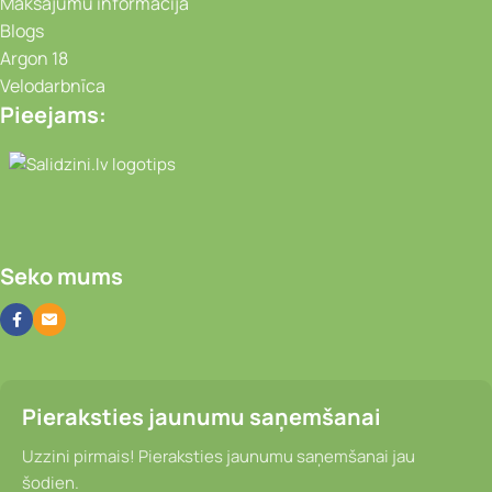
Maksājumu informācija
Blogs
Argon 18
Velodarbnīca
Pieejams:
Video novērošanas kameras, Portatīvie da
Seko mums
Pieraksties jaunumu saņemšanai
Uzzini pirmais! Pieraksties jaunumu saņemšanai jau
šodien.