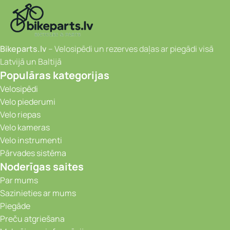
Bikeparts.lv
– Velosipēdi un rezerves daļas ar piegādi visā
Latvijā un Baltijā
Populāras kategorijas
Velosipēdi
Velo piederumi
Velo riepas
Velo kameras
Velo instrumenti
Pārvades sistēma
Noderīgas saites
Par mums
Sazinieties ar mums
Piegāde
Preču atgriešana