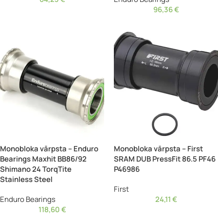
96,36
€
Monobloka vārpsta – Enduro
Monobloka vārpsta – First
Bearings Maxhit BB86/92
SRAM DUB PressFit 86.5 PF46
Shimano 24 TorqTite
P46986
Stainless Steel
First
Enduro Bearings
24,11
€
118,60
€