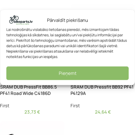
Pārvaldīt piekrišanu
Lai nodrošinātu vislabāko lietošanas pieredzi, mēs izmantojam tādas
tehnoloģijas kā sīkdatnes, lai saglabātu un/vai piekļūtu informācijai par
ierīci. Piekrītot šo tehnoloģiju izmantošanai, mēs varēsim apstrādāt tādus
datus kā pārlūkošanas paradumi vai unikāli identifikatori šajā vietnē.
Nepiekrišana vai piekrišanas atsaukšana var nelabvēlīgi ietekmēt
noteiktas funkcijas un iespējas.
Pieņemt
Monobloka vārpsta – First
Monobloka vārpsta – First
SRAM DUB PressFit BB86.5
SRAM DUB Pressfit BB92 PF41
PF41 Road Wide C4186D
P4129A
First
First
23,73
€
24,64
€