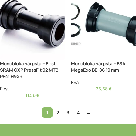
Monobloka vārpsta – First
Monobloka vārpsta – FSA
SRAM GXP PressFit 92 MTB
MegaExo BB-86 19 mm
PF41 H92R
FSA
First
26,68
€
11,56
€
1
2
3
4
→