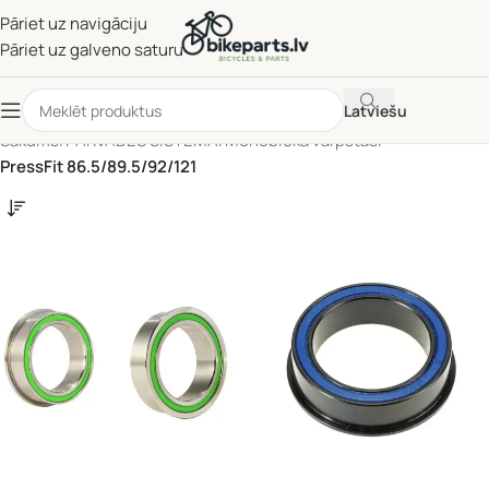
Pāriet uz navigāciju
Pāriet uz galveno saturu
Latviešu
Sākums
/
PĀRVADES SISTĒMA
/
Monobloka vārpstas
/
PressFit 86.5/89.5/92/121