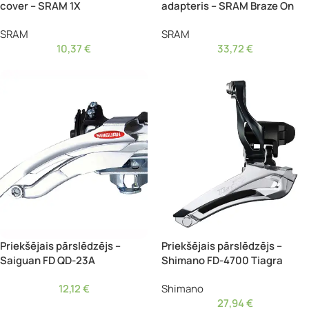
cover – SRAM 1X
adapteris – SRAM Braze On
SRAM
SRAM
10,37
€
33,72
€
Priekšējais pārslēdzējs –
Priekšējais pārslēdzējs –
Saiguan FD QD-23A
Shimano FD-4700 Tiagra
12,12
€
Shimano
27,94
€