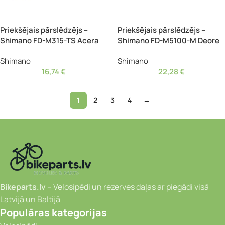
Priekšējais pārslēdzējs –
Priekšējais pārslēdzējs –
Shimano FD-M315-TS Acera
Shimano FD-M5100-M Deore
Shimano
Shimano
16,74
€
22,28
€
1
2
3
4
→
Bikeparts.lv
– Velosipēdi un rezerves daļas ar piegādi visā
Latvijā un Baltijā
Populāras kategorijas