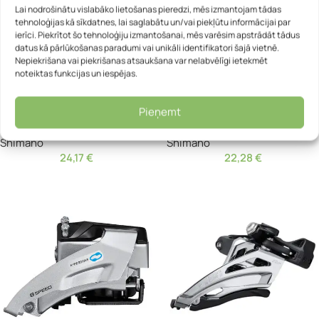
Lai nodrošinātu vislabāko lietošanas pieredzi, mēs izmantojam tādas
tehnoloģijas kā sīkdatnes, lai saglabātu un/vai piekļūtu informācijai par
ierīci. Piekrītot šo tehnoloģiju izmantošanai, mēs varēsim apstrādāt tādus
datus kā pārlūkošanas paradumi vai unikāli identifikatori šajā vietnē.
Nepiekrišana vai piekrišanas atsaukšana var nelabvēlīgi ietekmēt
noteiktas funkcijas un iespējas.
Priekšējais pārslēdzējs –
Priekšējais pārslēdzējs –
Pieņemt
Shimano FD-M3120-D Alivio
Shimano FD-M3120-E Alivio
Shimano
Shimano
24,17
€
22,28
€