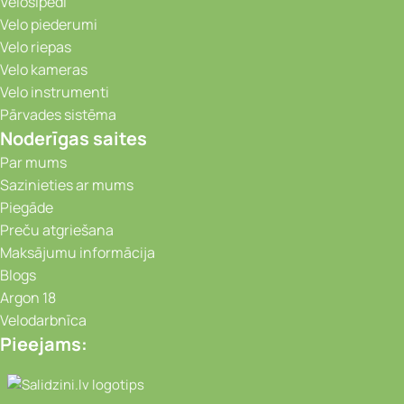
Velosipēdi
Velo piederumi
Velo riepas
Velo kameras
Velo instrumenti
Pārvades sistēma
Noderīgas saites
Par mums
Sazinieties ar mums
Piegāde
Preču atgriešana
Maksājumu informācija
Blogs
Argon 18
Velodarbnīca
Pieejams:
Video novērošanas kameras, Portatīvie da