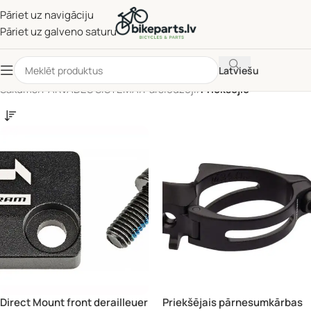
Pāriet uz navigāciju
Pāriet uz galveno saturu
Latviešu
Sākums
/
PĀRVADES SISTĒMA
/
Pārslēdzēji
/
Priekšējie
Direct Mount front derailleuer
Priekšējais pārnesumkārbas