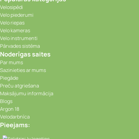
Velosipēdi
Velo piederumi
Velo riepas
Velo kameras
Velo instrumenti
Pārvades sistēma
Noderīgas saites
Par mums
Sazinieties ar mums
Piegāde
Preču atgriešana
Maksājumu informācija
Blogs
Argon 18
Velodarbnīca
Pieejams:
Video novērošanas kameras, Portatīvie da