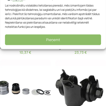
Lai nodrošinātu vislabāko lietošanas pieredzi, mēs izmantojam tādas
tehnoloģijas kā sīkdatnes, lai saglabātu un/vai piekļūtu informācijai par
ierīci. Piekrītot šo tehnoloģiju izmantošanai, mēs varēsim apstrādāt tādus
datus kā pārlūkošanas paradumi vai unikāli identifikatori šajā vietnē.
Nepiekrišana vai piekrišanas atsaukšana var nelabvēlīgi ietekmēt
noteiktas funkcijas un iespējas.
eļļa hydraulic remote control
Housing for dropper post –
system – RockShox Reverb
Jagwire LEX-SL
Pieņemt
RockShox
Jagwire
10,37
€
23,73
€