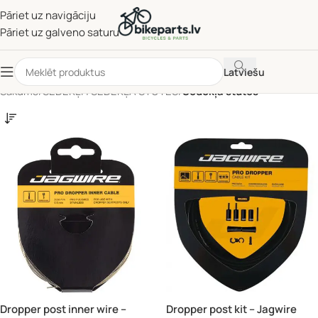
Pāriet uz navigāciju
Pāriet uz galveno saturu
Latviešu
Sākums
/
SĒDEKĻI | SĒDEKĻA STUTES
/
Sēdekļa stutes
Dropper post inner wire –
Dropper post kit – Jagwire