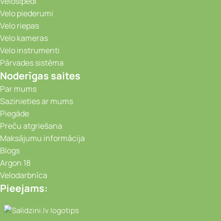
Velosipēdi
Velo piederumi
Velo riepas
Velo kameras
Velo instrumenti
Pārvades sistēma
Noderīgas saites
Par mums
Sazinieties ar mums
Piegāde
Preču atgriešana
Maksājumu informācija
Blogs
Argon 18
Velodarbnīca
Pieejams:
Video novērošanas kameras, Portatīvie da