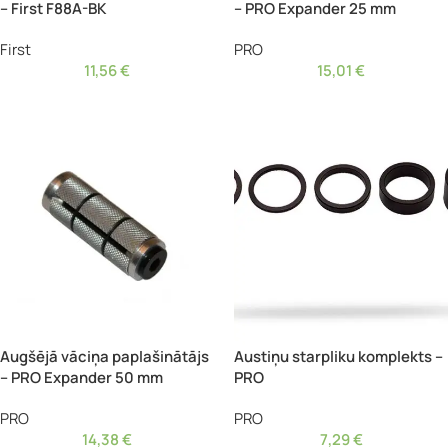
– First F88A-BK
– PRO Expander 25 mm
First
PRO
11,56
€
15,01
€
Augšējā vāciņa paplašinātājs
Austiņu starpliku komplekts –
– PRO Expander 50 mm
PRO
PRO
PRO
14,38
€
7,29
€