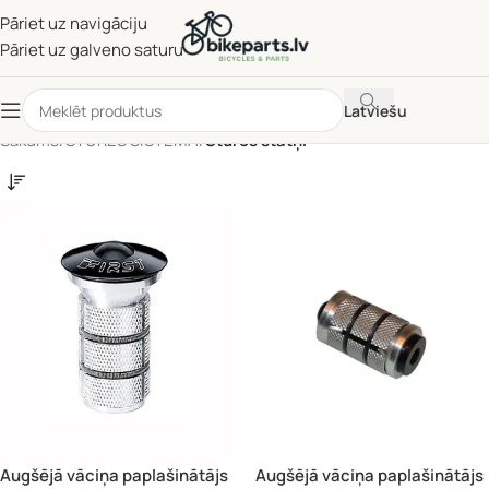
Pāriet uz navigāciju
Pāriet uz galveno saturu
Latviešu
Sākums
/
STŪRES SISTĒMA
/
Stūres statņi
Augšējā vāciņa paplašinātājs
Augšējā vāciņa paplašinātājs