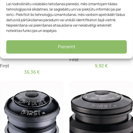
Lai nodrošinātu vislabāko lietošanas pieredzi, mēs izmantojam tādas
tehnoloģijas kā sīkdatnes, lai saglabātu un/vai piekļūtu informācijai par
ierīci. Piekrītot šo tehnoloģiju izmantošanai, mēs varēsim apstrādāt tādus
datus kā pārlūkošanas paradumi vai unikāli identifikatori šajā vietnē.
Nepiekrišana vai piekrišanas atsaukšana var nelabvēlīgi ietekmēt
noteiktas funkcijas un iespējas.
Pieņemt
Bez diega austiņas – First
Bez diega austiņas – First CS3
C522A-5 Internal Routing
First
First
9,92
€
36,36
€