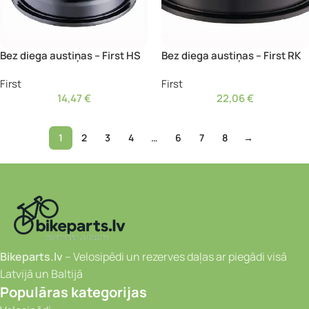
Bez diega austiņas – First HS
Bez diega austiņas – First RK
First
First
14,47
€
22,06
€
1
2
3
4
…
6
7
8
→
Bikeparts.lv
– Velosipēdi un rezerves daļas ar piegādi visā
Latvijā un Baltijā
Populāras kategorijas