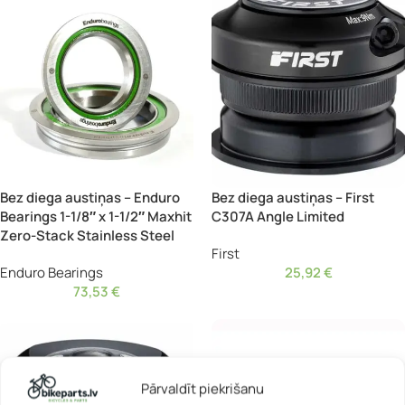
Bez diega austiņas – Enduro
Bez diega austiņas – First
Bearings 1-1/8″ x 1-1/2″ Maxhit
C307A Angle Limited
Zero-Stack Stainless Steel
First
Enduro Bearings
25,92
€
73,53
€
Pārvaldīt piekrišanu