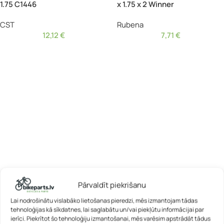
1.75 C1446
x 1.75 x 2 Winner
CST
Rubena
12,12
€
7,71
€
Pārvaldīt piekrišanu
Lai nodrošinātu vislabāko lietošanas pieredzi, mēs izmantojam tādas
tehnoloģijas kā sīkdatnes, lai saglabātu un/vai piekļūtu informācijai par
ierīci. Piekrītot šo tehnoloģiju izmantošanai, mēs varēsim apstrādāt tādus