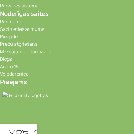
Pārvades sistēma
Noderīgas saites
Par mums
Sazinieties ar mums
Piegāde
Preču atgriešana
Maksājumu informācija
Blogs
Argon 18
Velodarbnīca
Pieejams:
Video novērošanas kameras, Portatīvie da
Seko mums