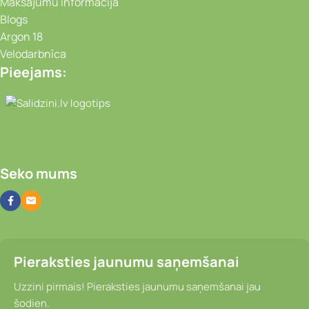
Maksājumu informācija
Blogs
Argon 18
Velodarbnīca
Pieejams:
Video novērošanas kameras, Portatīvie da
Seko mums
Pieraksties jaunumu saņemšanai
Uzzini pirmais! Pieraksties jaunumu saņemšanai jau
šodien.