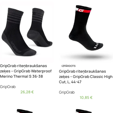
GripGrab riteņbraukšanas
IZPĀRDOTS
zeķes – GripGrab Waterproof
GripGrab riteņbraukšanas
Merino Thermal S 36-38
zeķes – GripGrab Classic High
Cut, L, 44-47
GripGrab
26,28
€
GripGrab
10,85
€