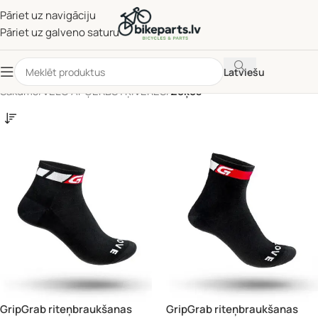
Pāriet uz navigāciju
Pāriet uz galveno saturu
Latviešu
Sākums
/
VELO APĢĒRBS | ĶIVERES
/
Zeķes
GripGrab riteņbraukšanas
GripGrab riteņbraukšanas