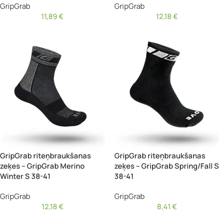
GripGrab
GripGrab
11,89
€
12,18
€
GripGrab riteņbraukšanas
GripGrab riteņbraukšanas
zeķes – GripGrab Merino
zeķes – GripGrab Spring/Fall S
Winter S 38-41
38-41
GripGrab
GripGrab
12,18
€
8,41
€