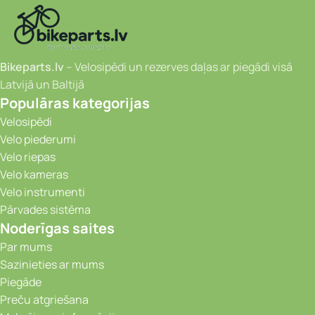
Bikeparts.lv
– Velosipēdi un rezerves daļas ar piegādi visā
Latvijā un Baltijā
Populāras kategorijas
Velosipēdi
Velo piederumi
Velo riepas
Velo kameras
Velo instrumenti
Pārvades sistēma
Noderīgas saites
Par mums
Sazinieties ar mums
Piegāde
Preču atgriešana