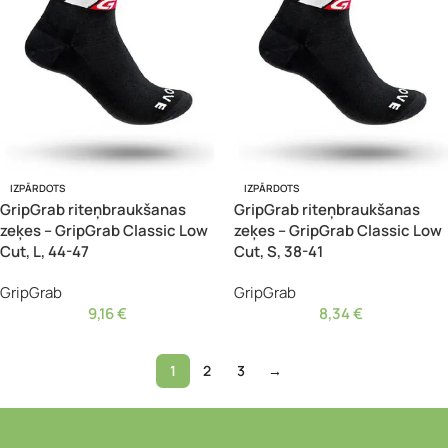
IZPĀRDOTS
IZPĀRDOTS
GripGrab riteņbraukšanas
GripGrab riteņbraukšanas
zeķes – GripGrab Classic Low
zeķes – GripGrab Classic Low
Cut, L, 44-47
Cut, S, 38-41
GripGrab
GripGrab
9,16
€
8,34
€
1
2
3
→