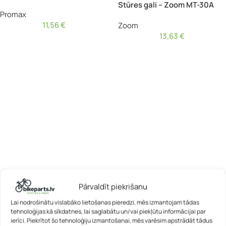
Stūres gali – Zoom MT-30A
Promax
11,56
€
Zoom
13,63
€
Pārvaldīt piekrišanu
Lai nodrošinātu vislabāko lietošanas pieredzi, mēs izmantojam tādas
tehnoloģijas kā sīkdatnes, lai saglabātu un/vai piekļūtu informācijai par
ierīci. Piekrītot šo tehnoloģiju izmantošanai, mēs varēsim apstrādāt tādus