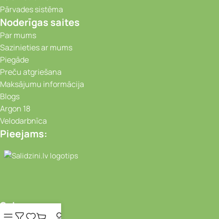
Pārvades sistēma
Noderīgas saites
Par mums
Sazinieties ar mums
Piegāde
Preču atgriešana
Maksājumu informācija
Blogs
Argon 18
Velodarbnīca
Pieejams:
Video novērošanas kameras, Portatīvie da
Seko mums