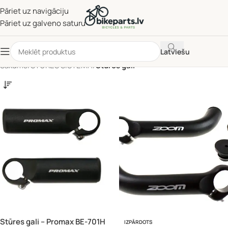
Pāriet uz navigāciju
Pāriet uz galveno saturu
Latviešu
Sākums
/
STŪRES SISTĒMA
/
Stūres gali
Stūres gali – Promax BE-701H
IZPĀRDOTS