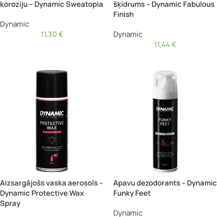
koroziju – Dynamic Sweatopia
šķidrums – Dynamic Fabulous
Finish
Dynamic
11,30
€
Dynamic
11,44
€
Aizsargājošs vaska aerosols –
Apavu dezodorants – Dynamic
Dynamic Protective Wax
Funky Feet
Spray
Dynamic