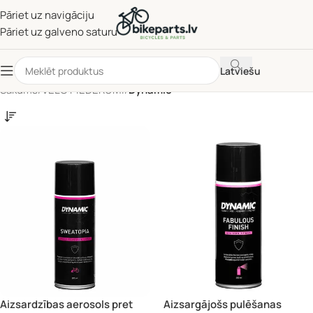
Pāriet uz navigāciju
Pāriet uz galveno saturu
Latviešu
Sākums
/
VELO PIEDERUMI
/
Dynamic
Aizsardzības aerosols pret
Aizsargājošs pulēšanas