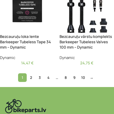
Bezcauruļu loka lente
Bezcauruļu vārstu komplekts
Barkeeper Tubeless Tape 34
Barkeeper Tubeless Valves
mm – Dynamic
100 mm – Dynamic
Dynamic
Dynamic
14,47
€
24,75
€
1
2
3
4
…
8
9
10
→