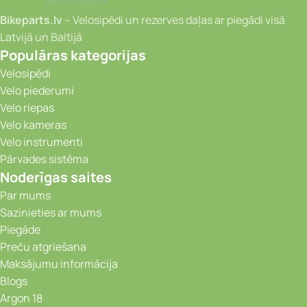
Bikeparts.lv
– Velosipēdi un rezerves daļas ar piegādi visā
Latvijā un Baltijā
Populāras kategorijas
Velosipēdi
Velo piederumi
Velo riepas
Velo kameras
Velo instrumenti
Pārvades sistēma
Noderīgas saites
Par mums
Sazinieties ar mums
Piegāde
Preču atgriešana
Maksājumu informācija
Blogs
Argon 18