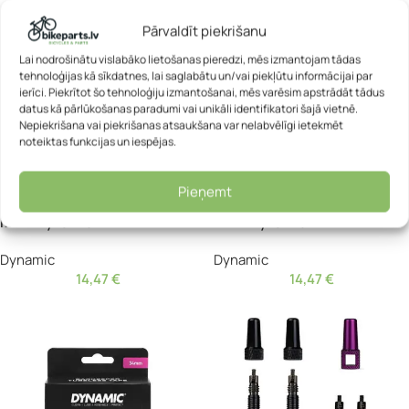
Pārvaldīt piekrišanu
Lai nodrošinātu vislabāko lietošanas pieredzi, mēs izmantojam tādas
tehnoloģijas kā sīkdatnes, lai saglabātu un/vai piekļūtu informācijai par
ierīci. Piekrītot šo tehnoloģiju izmantošanai, mēs varēsim apstrādāt tādus
datus kā pārlūkošanas paradumi vai unikāli identifikatori šajā vietnē.
Nepiekrišana vai piekrišanas atsaukšana var nelabvēlīgi ietekmēt
noteiktas funkcijas un iespējas.
Bezcauruļu loka lente
Bezcauruļu loka lente
Pieņemt
Barkeeper Tubeless Tape 30
Barkeeper Tubeless Tape 32
mm – Dynamic
mm – Dynamic
Dynamic
Dynamic
14,47
€
14,47
€