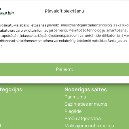
IZPĀRDOTS
IZPĀ
Pārvaldīt piekrišanu
Italia Flite Boost
Sēdeklis – Selle Italia Novus
Sēdekl
 Test
Endurance TM Superflow L T
Boost 
drošinātu vislabāko lietošanas pieredzi, mēs izmantojam tādas tehnoloģijas kā sīkd
Selle Italia
Selle I
labātu un/vai piekļūtu informācijai par ierīci. Piekrītot šo tehnoloģiju izmantošanai
 apstrādāt tādus datus kā pārlūkošanas paradumi vai unikāli identifikatori šajā vie
,24
€
45,24
€
rišana vai piekrišanas atsaukšana var nelabvēlīgi ietekmēt noteiktas funkcijas un
as.
Pieņemt
tegorijas
Noderīgas saites
Par mums
Sazinieties ar mums
Piegāde
Preču atgriešana
ti
Maksājumu informācija