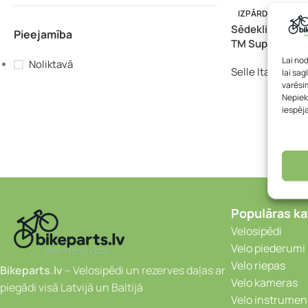
IZPĀRDOTS
Sēdeklis – Selle 
Pieejamība
TM Superflow L
Lai no
Noliktavā
Selle Italia
lai sag
varēsim
45
Nepiek
iespēj
Populāras ka
Velosipēdi
Velo piederumi
Velo riepas
Bikeparts.lv
– Velosipēdi un rezerves daļas ar
Velo kameras
piegādi visā Latvijā un Baltijā
Velo instrumen