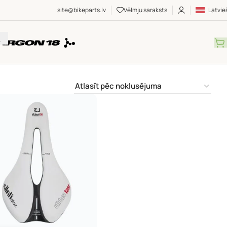
site@bikeparts.lv
Vēlmju saraksts
Latvie