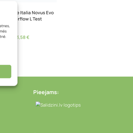
RDOTS
is – Selle Italia Novus Evo
TM Superflow L Test
atnes,
talia
, mēs
tnē.
53,58
€
Pieejams:
Video novērošanas kameras