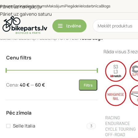
ar mums
Pāriet uz navigāciju
Sazinieties ar mums
Maksājumi
Piegāde
Velodarbnīca
Blogs
Pāriet uz galveno saturu
Izvēlne
Sākums
/
SĒDEKĻI | SĒDEKĻA STUTES
/
Testa segli
Rāda visus 3 rez
Cenu filtrs
Cena:
40 €
—
60 €
Filtrs
Pēc zīmola
Selle Italia
3