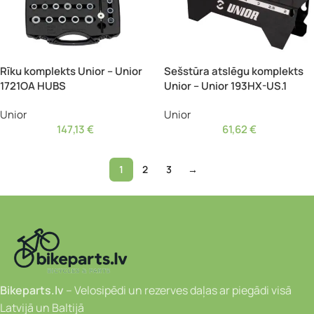
Rīku komplekts Unior – Unior
Sešstūra atslēgu komplekts
1721OA HUBS
Unior – Unior 193HX-US.1
Unior
Unior
147,13
€
61,62
€
1
2
3
→
Bikeparts.lv
– Velosipēdi un rezerves daļas ar piegādi visā
Latvijā un Baltijā