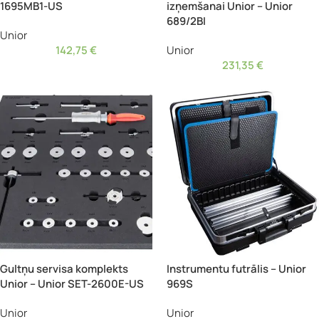
1695MB1-US
izņemšanai Unior – Unior
689/2BI
Unior
142,75
€
Unior
231,35
€
Gultņu servisa komplekts
Instrumentu futrālis – Unior
Unior – Unior SET-2600E-US
969S
Unior
Unior