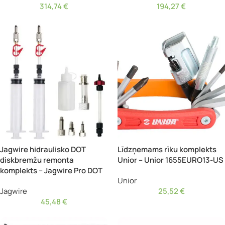
314,74
€
194,27
€
Jagwire hidraulisko DOT
Līdzņemams rīku komplekts
diskbremžu remonta
Unior – Unior 1655EURO13-US
komplekts – Jagwire Pro DOT
Unior
Jagwire
25,52
€
45,48
€