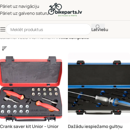
Pāriet uz navigāciju
Pāriet uz galveno saturu
Latviešu
Sākums
/
VELO INSTRUMENTI
/
Rīku komplekti
Crank saver kit Unior – Unior
Dažādu iespiežamo gultņu