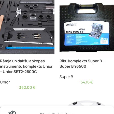
Rāmja un dakšu apkopes
Rīku komplekts Super B –
instrumentu komplekts Unior
Super B 93500
– Unior SET2-2600C
Super B
Unior
54,16
€
352,00
€