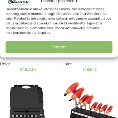
Pārvaldīt piekrišanu
Lai nodrošinātu vislabāko lietošanas pieredzi, mēs izmantojam tādas
tehnoloģijas kā sīkdatnes, lai saglabātu un/vai piekļūtu informācijai par
ierīci. Piekrītot šo tehnoloģiju izmantošanai, mēs varēsim apstrādāt tādus
datus kā pārlūkošanas paradumi vai unikāli identifikatori šajā vietnē.
Nepiekrišana vai piekrišanas atsaukšana var nelabvēlīgi ietekmēt
noteiktas funkcijas un iespējas.
Pieņemt
Rīku komplekts Unior – Unior
Rīku komplekts Unior – Unior
1600SOS17-US
1721
Unior
Unior
245,30
€
168,14
€