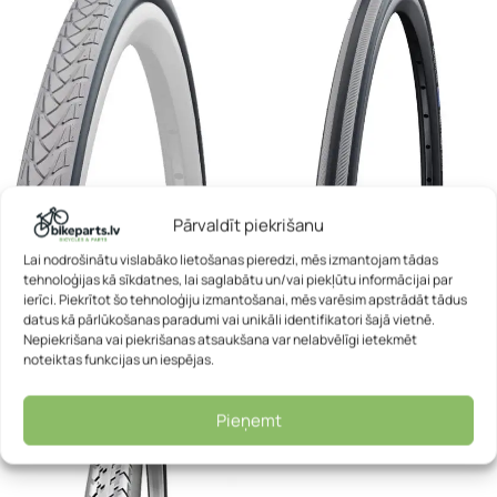
Riteņkrēsla riepa – Schwalbe
Riteņkrēsla riepa – Schwalbe
Pārvaldīt piekrišanu
24 x 1.00 Marathon Plus
24 x 1.00 RightRun
Lai nodrošinātu vislabāko lietošanas pieredzi, mēs izmantojam tādas
tehnoloģijas kā sīkdatnes, lai saglabātu un/vai piekļūtu informācijai par
Schwalbe
Schwalbe
ierīci. Piekrītot šo tehnoloģiju izmantošanai, mēs varēsim apstrādāt tādus
31,32
€
13,59
€
datus kā pārlūkošanas paradumi vai unikāli identifikatori šajā vietnē.
Nepiekrišana vai piekrišanas atsaukšana var nelabvēlīgi ietekmēt
noteiktas funkcijas un iespējas.
Pieņemt