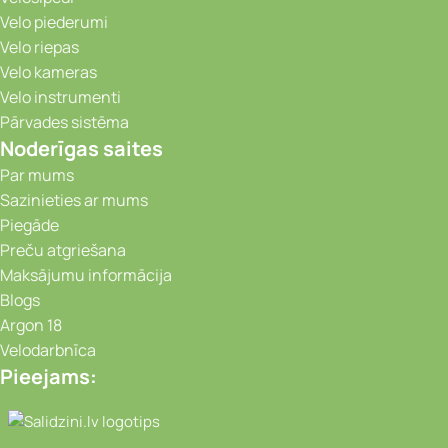
Velo piederumi
Velo riepas
Velo kameras
Velo instrumenti
Pārvades sistēma
Noderīgas saites
Par mums
Sazinieties ar mums
Piegāde
Preču atgriešana
Maksājumu informācija
Blogs
Argon 18
Velodarbnīca
Pieejams:
Video novērošanas kameras, Portatīvie da