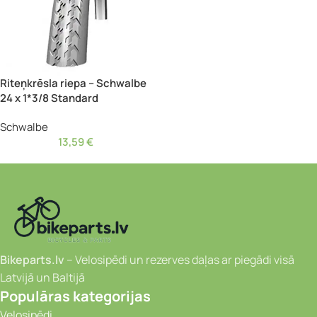
Riteņkrēsla riepa – Schwalbe
24 x 1*3/8 Standard
Schwalbe
13,59
€
Bikeparts.lv
– Velosipēdi un rezerves daļas ar piegādi visā
Latvijā un Baltijā
Populāras kategorijas
Velosipēdi