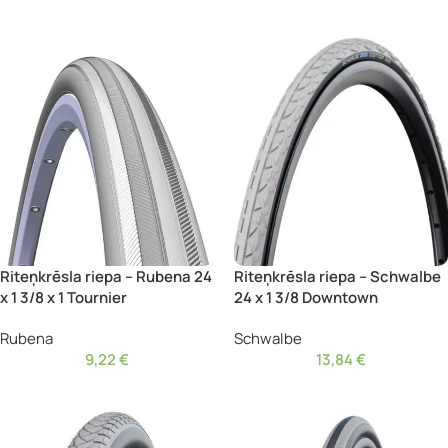
Riteņkrēsla riepa – Rubena 24
Riteņkrēsla riepa – Schwalbe
x 1 3/8 x 1 Tournier
24 x 1 3/8 Downtown
Rubena
Schwalbe
9,22
€
13,84
€