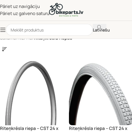
Pāriet uz navigāciju
Pāriet uz galveno saturu
Latviešu
Sākums
/
RIEPAS
/
Riteņkrēslu riepas
Riteņkrēsla riepa – CST 24 x
Riteņkrēsla riepa – CST 24 x