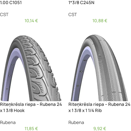
1.00 C1051
1*3/8 C245N
CST
CST
10,14
€
10,88
€
Riteņkrēsla riepa – Rubena 24
Riteņkrēsla riepa – Rubena 24
x 1 3/8 Hook
x 1 3/8 x 1 1/4 Rib
Rubena
Rubena
11,85
€
9,92
€