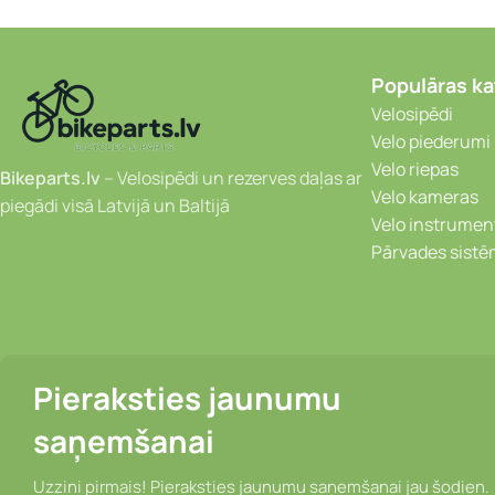
Populāras ka
Velosipēdi
Velo piederumi
Velo riepas
Bikeparts.lv
– Velosipēdi un rezerves daļas ar
Velo kameras
piegādi visā Latvijā un Baltijā
Velo instrumen
Pārvades sist
Pieraksties jaunumu
saņemšanai
Uzzini pirmais! Pieraksties jaunumu saņemšanai jau šodien.