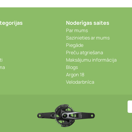
tegorijas
Noderīgas saites
Par mums
Sazinieties ar mums
Piegāde
Preču atgriešana
ti
Maksājumu informācija
ēma
Blogs
Argon 18
Velodarbnīca