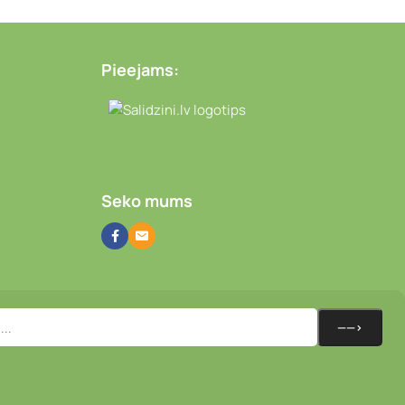
Pieejams:
Video novērošanas kameras
Seko mums