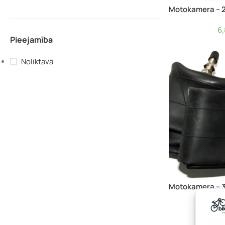
Motokamera – 2
6
Pieejamība
Noliktavā
Motokamera – 3
8